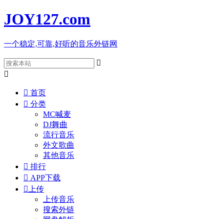
JOY127
.com
一个稳定,可靠,好听的音乐外链网



首页

分类
MC喊麦
DJ舞曲
流行音乐
外文歌曲
其他音乐

排行

APP下载

上传
上传音乐
搜索外链