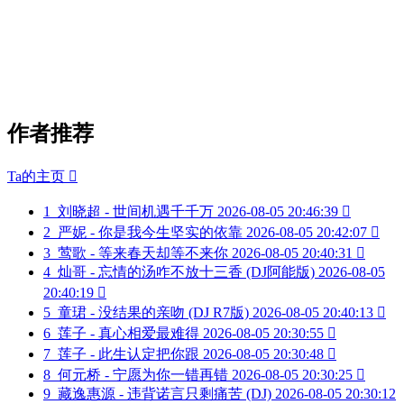
作者推荐
Ta的主页

1
刘晓超 - 世间机遇千千万
2026-08-05 20:46:39

2
严妮 - 你是我今生坚实的依靠
2026-08-05 20:42:07

3
莺歌 - 等来春天却等不来你
2026-08-05 20:40:31

4
灿哥 - 忘情的汤咋不放十三香 (DJ阿能版)
2026-08-05
20:40:19

5
童珺 - 没结果的亲吻 (DJ R7版)
2026-08-05 20:40:13

6
莲子 - 真心相爱最难得
2026-08-05 20:30:55

7
莲子 - 此生认定把你跟
2026-08-05 20:30:48

8
何元桥 - 宁愿为你一错再错
2026-08-05 20:30:25

9
藏逸惠源 - 违背诺言只剩痛苦 (DJ)
2026-08-05 20:30:12