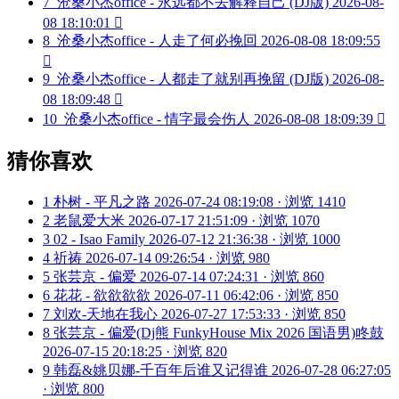
7
沧桑小杰office - 永远都不去解释自己 (DJ版)
2026-08-
08 18:10:01

8
沧桑小杰office - 人走了何必挽回
2026-08-08 18:09:55

9
沧桑小杰office - 人都走了就别再挽留 (DJ版)
2026-08-
08 18:09:48

10
沧桑小杰office - 情字最会伤人
2026-08-08 18:09:39

猜你喜欢
1
朴树 - 平凡之路
2026-07-24 08:19:08 · 浏览 1410
2
老鼠爱大米
2026-07-17 21:51:09 · 浏览 1070
3
02 - Isao Family
2026-07-12 21:36:38 · 浏览 1000
4
祈祷
2026-07-14 09:26:54 · 浏览 980
5
张芸京 - 偏爱
2026-07-14 07:24:31 · 浏览 860
6
花花 - 欲欲欲欲
2026-07-11 06:42:06 · 浏览 850
7
刘欢-天地在我心
2026-07-27 17:53:33 · 浏览 850
8
张芸京 - 偏爱(Dj熊 FunkyHouse Mix 2026 国语男)咚鼓
2026-07-15 20:18:25 · 浏览 820
9
韩磊&姚贝娜-千百年后谁又记得谁
2026-07-28 06:27:05
· 浏览 800