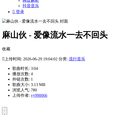
网盘解析
抖音音乐

登录
麻山伙 - 爱像流水一去不回头
收藏

上传时间: 2026-06-29 19:04:02 分类:
流行音乐
歌曲时长: 3:04
播放次数: 4
外链次数: 1
歌曲大小: 3.13 MB
浏览人气: 780
上传作者:
yy990066