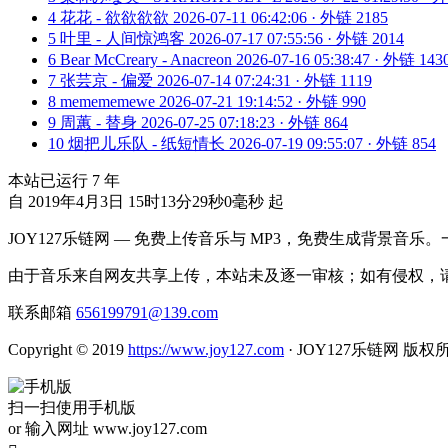
4
花花 - 欲欲欲欲
2026-07-11 06:42:06 · 外链 2185
5
叶里 - 人间惊鸿客
2026-07-17 07:55:56 · 外链 2014
6
Bear McCreary - Anacreon
2026-07-16 05:38:47 · 外链 143
7
张芸京 - 偏爱
2026-07-14 07:24:31 · 外链 1119
8
memememewe
2026-07-21 19:14:52 · 外链 990
9
周蕙 - 替身
2026-07-25 07:18:23 · 外链 864
10
烟把儿乐队 - 纸短情长
2026-07-19 09:55:07 · 外链 854
本站已运行
7
年
自 2019年4月3日 15时13分29秒0毫秒 起
JOY127乐链网 — 免费上传音乐与 MP3，免费生成背景音乐
由于音乐来自网友共享上传，本站未及逐一审核；如有侵权，请
联系邮箱
656199791@139.com
Copyright © 2019
https://www.joy127.com
· JOY127乐链网 版权
扫一扫使用手机版
or 输入网址 www.joy127.com