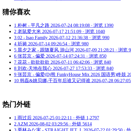
猜你喜欢
1
朴树 - 平凡之路
2026-07-24 08:19:08 · 浏览 1390
2
老鼠爱大米
2026-07-17 21:51:09 · 浏览 1040
3
02 - Isao Family
2026-07-12 21:36:38 · 浏览 990
4
祈祷
2026-07-14 09:26:54 · 浏览 980
5
晨夕之家 - 跟随夏风 游山河
2026-07-09 21:28:21 · 浏览 
6
张芸京 - 偏爱
2026-07-14 07:24:31 · 浏览 850
7
花花 - 欲欲欲欲
2026-07-11 06:42:06 · 浏览 840
8
刘欢-天地在我心
2026-07-27 17:53:33 · 浏览 840
9
张芸京 - 偏爱(Dj熊 FunkyHouse Mix 2026 国语男)咚鼓
2
10
韩磊&姚贝娜-千百年后谁又记得谁
2026-07-28 06:27:0
热门外链
1
雨过后
2026-07-25 01:22:11 · 外链 1,2797
2
AZM
2026-08-02 03:29:56 · 外链 5614
3
栗林みな実 - STRAIGHT JET_L
2026-07-22 01:29:50 ·