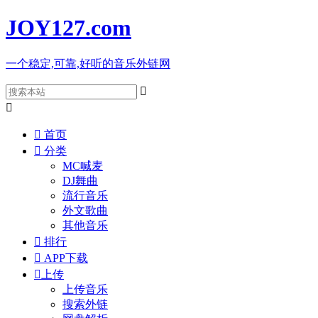
JOY127
.com
一个稳定,可靠,好听的音乐外链网



首页

分类
MC喊麦
DJ舞曲
流行音乐
外文歌曲
其他音乐

排行

APP下载

上传
上传音乐
搜索外链