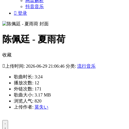
网盘解析
抖音音乐

登录
陈佩廷 - 夏雨荷
收藏

上传时间: 2026-06-29 21:06:46 分类:
流行音乐
歌曲时长: 3:24
播放次数: 12
外链次数: 171
歌曲大小: 3.17 MB
浏览人气: 820
上传作者:
莫失い