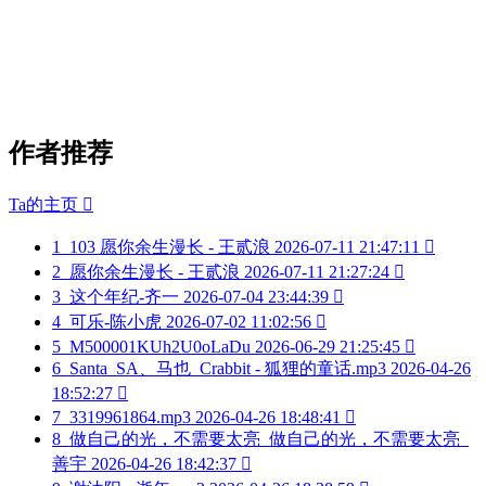
作者推荐
Ta的主页

1
103 愿你余生漫长 - 王贰浪
2026-07-11 21:47:11

2
愿你余生漫长 - 王贰浪
2026-07-11 21:27:24

3
这个年纪-齐一
2026-07-04 23:44:39

4
可乐-陈小虎
2026-07-02 11:02:56

5
M500001KUh2U0oLaDu
2026-06-29 21:25:45

6
Santa_SA、马也_Crabbit - 狐狸的童话.mp3
2026-04-26
18:52:27

7
3319961864.mp3
2026-04-26 18:48:41

8
做自己的光，不需要太亮_做自己的光，不需要太亮_
善宇
2026-04-26 18:42:37
