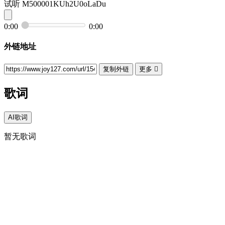
试听
M500001KUh2U0oLaDu
0:00
0:00
外链地址
复制外链
更多

歌词
AI歌词
暂无歌词