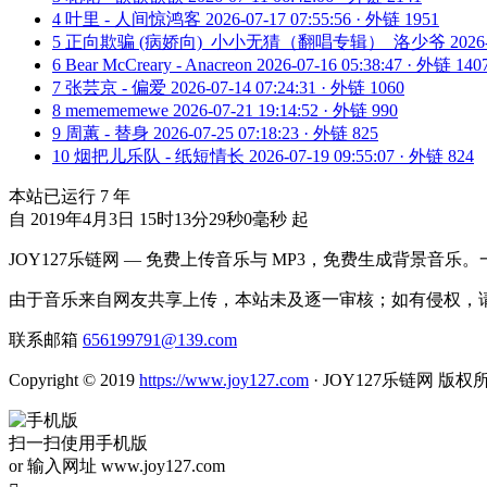
4
叶里 - 人间惊鸿客
2026-07-17 07:55:56 · 外链 1951
5
正向欺骗 (病娇向)_小小无猜（翻唱专辑）_洛少爷
2026
6
Bear McCreary - Anacreon
2026-07-16 05:38:47 · 外链 140
7
张芸京 - 偏爱
2026-07-14 07:24:31 · 外链 1060
8
memememewe
2026-07-21 19:14:52 · 外链 990
9
周蕙 - 替身
2026-07-25 07:18:23 · 外链 825
10
烟把儿乐队 - 纸短情长
2026-07-19 09:55:07 · 外链 824
本站已运行
7
年
自 2019年4月3日 15时13分29秒0毫秒 起
JOY127乐链网 — 免费上传音乐与 MP3，免费生成背景音乐
由于音乐来自网友共享上传，本站未及逐一审核；如有侵权，请
联系邮箱
656199791@139.com
Copyright © 2019
https://www.joy127.com
· JOY127乐链网 版权
扫一扫使用手机版
or 输入网址 www.joy127.com