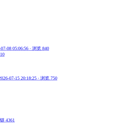
-07-08 05:06:56 · 浏览 840
810
2026-07-15 20:18:25 · 浏览 750
 外链 4361