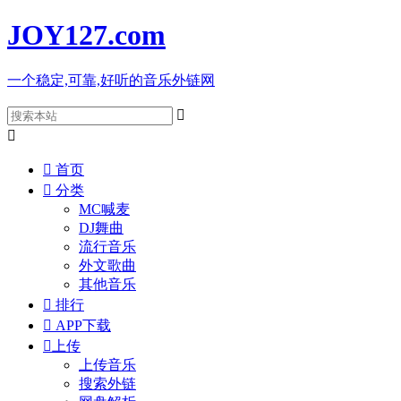
JOY127
.com
一个稳定,可靠,好听的音乐外链网



首页

分类
MC喊麦
DJ舞曲
流行音乐
外文歌曲
其他音乐

排行

APP下载

上传
上传音乐
搜索外链