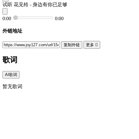
试听
花见铃 - 身边有你已足够
0:00
0:00
外链地址
复制外链
更多

歌词
AI歌词
暂无歌词