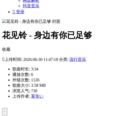
网盘解析
抖音音乐

登录
花见铃 - 身边有你已足够
收藏

上传时间: 2026-06-30 11:47:18 分类:
流行音乐
歌曲时长: 3:34
播放次数: 6
外链次数: 1126
歌曲大小: 3.58 MB
浏览人气: 730
上传作者:
莫失い