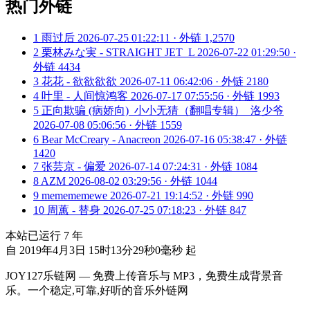
热门外链
1
雨过后
2026-07-25 01:22:11 · 外链 1,2570
2
栗林みな実 - STRAIGHT JET_L
2026-07-22 01:29:50 ·
外链 4434
3
花花 - 欲欲欲欲
2026-07-11 06:42:06 · 外链 2180
4
叶里 - 人间惊鸿客
2026-07-17 07:55:56 · 外链 1993
5
正向欺骗 (病娇向)_小小无猜（翻唱专辑）_洛少爷
2026-07-08 05:06:56 · 外链 1559
6
Bear McCreary - Anacreon
2026-07-16 05:38:47 · 外链
1420
7
张芸京 - 偏爱
2026-07-14 07:24:31 · 外链 1084
8
AZM
2026-08-02 03:29:56 · 外链 1044
9
memememewe
2026-07-21 19:14:52 · 外链 990
10
周蕙 - 替身
2026-07-25 07:18:23 · 外链 847
本站已运行
7
年
自 2019年4月3日 15时13分29秒0毫秒 起
JOY127乐链网 — 免费上传音乐与 MP3，免费生成背景音
乐。一个稳定,可靠,好听的音乐外链网