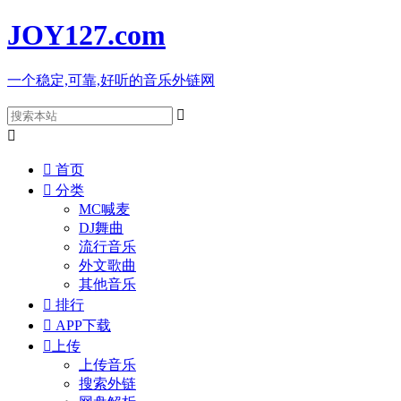
JOY127
.com
一个稳定,可靠,好听的音乐外链网



首页

分类
MC喊麦
DJ舞曲
流行音乐
外文歌曲
其他音乐

排行

APP下载

上传
上传音乐
搜索外链