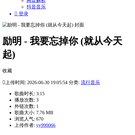
网盘解析
抖音音乐

登录
励明 - 我要忘掉你 (就从今天
起)
收藏

上传时间: 2026-06-30 19:05:54 分类:
流行音乐
歌曲时长: 3:15
播放次数: 3
外链次数: 1
歌曲大小: 7.76 MB
浏览人气: 670
上传作者:
yy990066