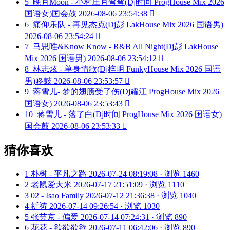
5
晚月Moon - 小村庄月弯弯(Dj时间 ProgHouse Mix 2026
国语女)国会鼓
2026-08-06 23:54:38

6
痛仰乐队 - 再见杰克(Dj彭 LakHouse Mix 2026 国语男)
2026-08-06 23:54:24

7
马思唯&Know Know - R&B All Night(Dj彭 LakHouse
Mix 2026 国语男)
2026-08-06 23:54:12

8
林志炫 - 单身情歌(Dj梓明 FunkyHouse Mix 2026 国语
男)咚鼓
2026-08-06 23:53:57

9
蒋雪儿- 梦的翅膀受了伤(Dj耀江 ProgHouse Mix 2026
国语女)
2026-08-06 23:53:43

10
蒋雪儿 - 落了白(Dj时间 ProgHouse Mix 2026 国语女)
国会鼓
2026-08-06 23:53:33

猜你喜欢
1
朴树 - 平凡之路
2026-07-24 08:19:08 · 浏览 1460
2
老鼠爱大米
2026-07-17 21:51:09 · 浏览 1110
3
02 - Isao Family
2026-07-12 21:36:38 · 浏览 1040
4
祈祷
2026-07-14 09:26:54 · 浏览 1030
5
张芸京 - 偏爱
2026-07-14 07:24:31 · 浏览 890
6
花花 - 欲欲欲欲
2026-07-11 06:42:06 · 浏览 890