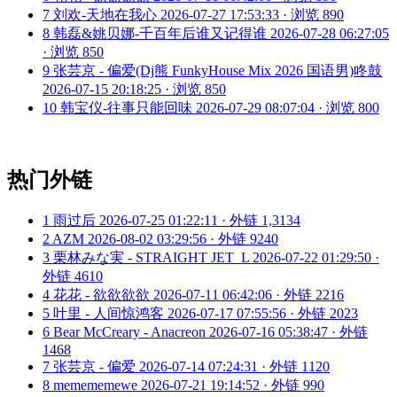
7
刘欢-天地在我心
2026-07-27 17:53:33 · 浏览 890
8
韩磊&姚贝娜-千百年后谁又记得谁
2026-07-28 06:27:05
· 浏览 850
9
张芸京 - 偏爱(Dj熊 FunkyHouse Mix 2026 国语男)咚鼓
2026-07-15 20:18:25 · 浏览 850
10
韩宝仪-往事只能回味
2026-07-29 08:07:04 · 浏览 800
热门外链
1
雨过后
2026-07-25 01:22:11 · 外链 1,3134
2
AZM
2026-08-02 03:29:56 · 外链 9240
3
栗林みな実 - STRAIGHT JET_L
2026-07-22 01:29:50 ·
外链 4610
4
花花 - 欲欲欲欲
2026-07-11 06:42:06 · 外链 2216
5
叶里 - 人间惊鸿客
2026-07-17 07:55:56 · 外链 2023
6
Bear McCreary - Anacreon
2026-07-16 05:38:47 · 外链
1468
7
张芸京 - 偏爱
2026-07-14 07:24:31 · 外链 1120
8
memememewe
2026-07-21 19:14:52 · 外链 990