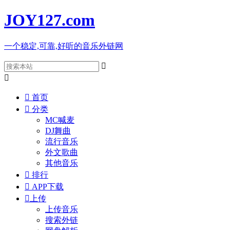
JOY127
.com
一个稳定,可靠,好听的音乐外链网



首页

分类
MC喊麦
DJ舞曲
流行音乐
外文歌曲
其他音乐

排行

APP下载

上传
上传音乐
搜索外链