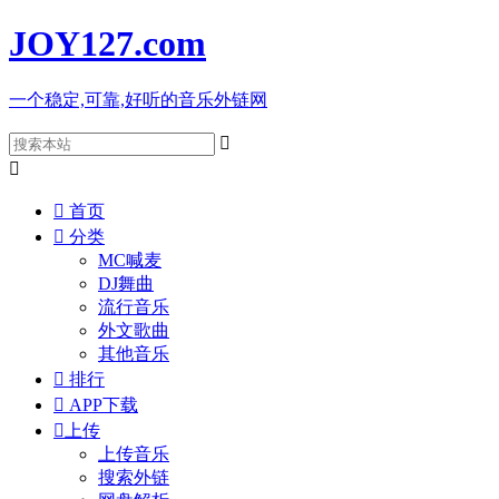
JOY127
.com
一个稳定,可靠,好听的音乐外链网



首页

分类
MC喊麦
DJ舞曲
流行音乐
外文歌曲
其他音乐

排行

APP下载

上传
上传音乐
搜索外链