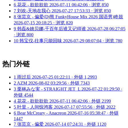
6
花花 - 欲欲欲欲
2026-07-11 06:42:06 · 浏览 850
7
刘欢-天地在我心
2026-07-27 17:53:33 · 浏览 850
8
张芸京 - 偏爱(Dj熊 FunkyHouse Mix 2026 国语男)咚鼓
2026-07-15 20:18:25 · 浏览 820
9
韩磊&姚贝娜-千百年后谁又记得谁
2026-07-28 06:27:05
· 浏览 800
10
韩宝仪-往事只能回味
2026-07-29 08:07:04 · 浏览 780
热门外链
1
雨过后
2026-07-25 01:22:11 · 外链 1,2993
2
AZM
2026-08-02 03:29:56 · 外链 7343
3
栗林みな実 - STRAIGHT JET_L
2026-07-22 01:29:50 ·
外链 4544
4
花花 - 欲欲欲欲
2026-07-11 06:42:06 · 外链 2199
5
叶里 - 人间惊鸿客
2026-07-17 07:55:56 · 外链 2022
6
Bear McCreary - Anacreon
2026-07-16 05:38:47 · 外链
1447
7
张芸京 - 偏爱
2026-07-14 07:24:31 · 外链 1120