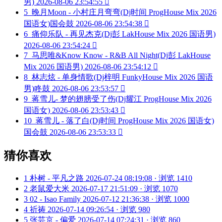
男)
2026-08-06 23:54:55

5
晚月Moon - 小村庄月弯弯(Dj时间 ProgHouse Mix 2026
国语女)国会鼓
2026-08-06 23:54:38

6
痛仰乐队 - 再见杰克(Dj彭 LakHouse Mix 2026 国语男)
2026-08-06 23:54:24

7
马思唯&Know Know - R&B All Night(Dj彭 LakHouse
Mix 2026 国语男)
2026-08-06 23:54:12

8
林志炫 - 单身情歌(Dj梓明 FunkyHouse Mix 2026 国语
男)咚鼓
2026-08-06 23:53:57

9
蒋雪儿- 梦的翅膀受了伤(Dj耀江 ProgHouse Mix 2026
国语女)
2026-08-06 23:53:43

10
蒋雪儿 - 落了白(Dj时间 ProgHouse Mix 2026 国语女)
国会鼓
2026-08-06 23:53:33

猜你喜欢
1
朴树 - 平凡之路
2026-07-24 08:19:08 · 浏览 1410
2
老鼠爱大米
2026-07-17 21:51:09 · 浏览 1070
3
02 - Isao Family
2026-07-12 21:36:38 · 浏览 1000
4
祈祷
2026-07-14 09:26:54 · 浏览 980
5
张芸京 - 偏爱
2026-07-14 07:24:31 · 浏览 860