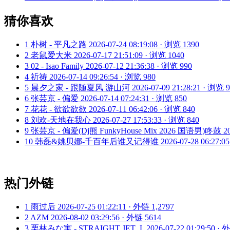
猜你喜欢
1
朴树 - 平凡之路
2026-07-24 08:19:08 · 浏览 1390
2
老鼠爱大米
2026-07-17 21:51:09 · 浏览 1040
3
02 - Isao Family
2026-07-12 21:36:38 · 浏览 990
4
祈祷
2026-07-14 09:26:54 · 浏览 980
5
晨夕之家 - 跟随夏风 游山河
2026-07-09 21:28:21 · 浏览 
6
张芸京 - 偏爱
2026-07-14 07:24:31 · 浏览 850
7
花花 - 欲欲欲欲
2026-07-11 06:42:06 · 浏览 840
8
刘欢-天地在我心
2026-07-27 17:53:33 · 浏览 840
9
张芸京 - 偏爱(Dj熊 FunkyHouse Mix 2026 国语男)咚鼓
2
10
韩磊&姚贝娜-千百年后谁又记得谁
2026-07-28 06:27:0
热门外链
1
雨过后
2026-07-25 01:22:11 · 外链 1,2797
2
AZM
2026-08-02 03:29:56 · 外链 5614
3
栗林みな実 - STRAIGHT JET_L
2026-07-22 01:29:50 ·