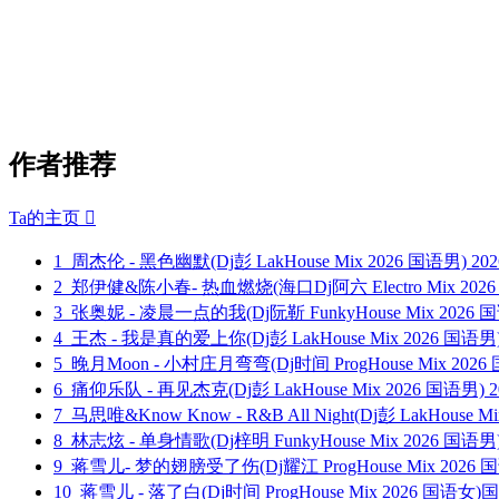
作者推荐
Ta的主页

1
周杰伦 - 黑色幽默(Dj彭 LakHouse Mix 2026 国语男)
202
2
郑伊健&陈小春- 热血燃烧(海口Dj阿六 Electro Mix 202
3
张奥妮 - 凌晨一点的我(Dj阮靳 FunkyHouse Mix 2026
4
王杰 - 我是真的爱上你(Dj彭 LakHouse Mix 2026 国语男
5
晚月Moon - 小村庄月弯弯(Dj时间 ProgHouse Mix 20
6
痛仰乐队 - 再见杰克(Dj彭 LakHouse Mix 2026 国语男)
2
7
马思唯&Know Know - R&B All Night(Dj彭 LakHouse M
8
林志炫 - 单身情歌(Dj梓明 FunkyHouse Mix 2026 国语
9
蒋雪儿- 梦的翅膀受了伤(Dj耀江 ProgHouse Mix 2026 
10
蒋雪儿 - 落了白(Dj时间 ProgHouse Mix 2026 国语女