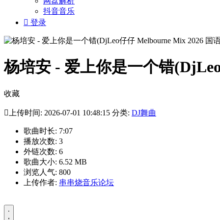
网盘解析
抖音音乐

登录
杨培安 - 爱上你是一个错(DjLeo仔仔
收藏

上传时间: 2026-07-01 10:48:15 分类:
DJ舞曲
歌曲时长: 7:07
播放次数: 3
外链次数: 6
歌曲大小: 6.52 MB
浏览人气: 800
上传作者:
串串烧音乐论坛