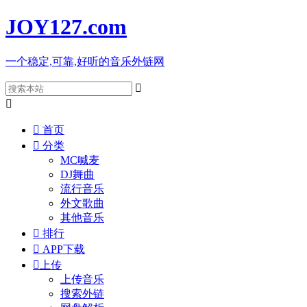
JOY127
.com
一个稳定,可靠,好听的音乐外链网



首页

分类
MC喊麦
DJ舞曲
流行音乐
外文歌曲
其他音乐

排行

APP下载

上传
上传音乐
搜索外链