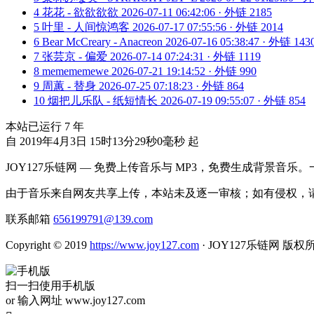
4
花花 - 欲欲欲欲
2026-07-11 06:42:06 · 外链 2185
5
叶里 - 人间惊鸿客
2026-07-17 07:55:56 · 外链 2014
6
Bear McCreary - Anacreon
2026-07-16 05:38:47 · 外链 143
7
张芸京 - 偏爱
2026-07-14 07:24:31 · 外链 1119
8
memememewe
2026-07-21 19:14:52 · 外链 990
9
周蕙 - 替身
2026-07-25 07:18:23 · 外链 864
10
烟把儿乐队 - 纸短情长
2026-07-19 09:55:07 · 外链 854
本站已运行
7
年
自 2019年4月3日 15时13分29秒0毫秒 起
JOY127乐链网 — 免费上传音乐与 MP3，免费生成背景音乐
由于音乐来自网友共享上传，本站未及逐一审核；如有侵权，请
联系邮箱
656199791@139.com
Copyright © 2019
https://www.joy127.com
· JOY127乐链网 版权
扫一扫使用手机版
or 输入网址 www.joy127.com