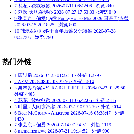
7
花花 - 欲欲欲欲
2026-07-11 06:42:06 · 浏览 840
8
刘欢-天地在我心
2026-07-27 17:53:33 · 浏览 840
9
张芸京 - 偏爱(Dj熊 FunkyHouse Mix 2026 国语男)咚鼓
2026-07-15 20:18:25 · 浏览 800
10
韩磊&姚贝娜-千百年后谁又记得谁
2026-07-28
06:27:05 · 浏览 790
热门外链
1
雨过后
2026-07-25 01:22:11 · 外链 1,2797
2
AZM
2026-08-02 03:29:56 · 外链 5614
3
栗林みな実 - STRAIGHT JET_L
2026-07-22 01:29:50 ·
外链 4485
4
花花 - 欲欲欲欲
2026-07-11 06:42:06 · 外链 2185
5
叶里 - 人间惊鸿客
2026-07-17 07:55:56 · 外链 2014
6
Bear McCreary - Anacreon
2026-07-16 05:38:47 · 外链
1430
7
张芸京 - 偏爱
2026-07-14 07:24:31 · 外链 1119
8
memememewe
2026-07-21 19:14:52 · 外链 990