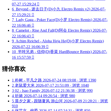
07-27 15:29:24

6
Beyond - 逝去日子(Dj小九 Electro Remix v2)
2026-07-
27 15:29:21

7
Lady Gaga - Poker Face(Dj小罗 Electro Remix)
2026-07-
22 16:06:46

8
Camelot - Rise And Fall(Dj阿会 Electro Remix)
2026-07-
22 16:06:43

9
Achim Reichel - Aloha Heja He(Dj小罗 Electro Remix)
2026-07-22 16:06:39

10
半吨兄弟 - 信仰(Dj香菜 HardBounce Remix)
2026-07-
16 15:57:59

猜你喜欢
1
朴树 - 平凡之路
2026-07-24 08:19:08 · 浏览 1390
2
老鼠爱大米
2026-07-17 21:51:09 · 浏览 1040
3
02 - Isao Family
2026-07-12 21:36:38 · 浏览 990
4
祈祷
2026-07-14 09:26:54 · 浏览 980
5
晨夕之家 - 跟随夏风 游山河
2026-07-09 21:28:21 · 浏览
910
6
张芸京 - 偏爱
2026-07-14 07:24:31 · 浏览 850