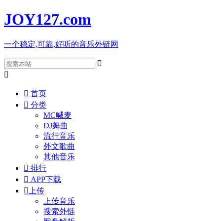
JOY127
.com
一个稳定,可靠,好听的音乐外链网



首页

分类
MC喊麦
DJ舞曲
流行音乐
外文歌曲
其他音乐

排行

APP下载

上传
上传音乐
搜索外链