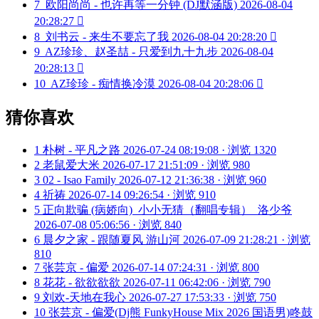
7
欧阳尚尚 - 也许再等一分钟 (DJ默涵版)
2026-08-04
20:28:27

8
刘书云 - 来生不要忘了我
2026-08-04 20:28:20

9
AZ珍珍、赵圣喆 - 只爱到九十九步
2026-08-04
20:28:13

10
AZ珍珍 - 痴情换冷漠
2026-08-04 20:28:06

猜你喜欢
1
朴树 - 平凡之路
2026-07-24 08:19:08 · 浏览 1320
2
老鼠爱大米
2026-07-17 21:51:09 · 浏览 980
3
02 - Isao Family
2026-07-12 21:36:38 · 浏览 960
4
祈祷
2026-07-14 09:26:54 · 浏览 910
5
正向欺骗 (病娇向)_小小无猜（翻唱专辑）_洛少爷
2026-07-08 05:06:56 · 浏览 840
6
晨夕之家 - 跟随夏风 游山河
2026-07-09 21:28:21 · 浏览
810
7
张芸京 - 偏爱
2026-07-14 07:24:31 · 浏览 800
8
花花 - 欲欲欲欲
2026-07-11 06:42:06 · 浏览 790
9
刘欢-天地在我心
2026-07-27 17:53:33 · 浏览 750
10
张芸京 - 偏爱(Dj熊 FunkyHouse Mix 2026 国语男)咚鼓