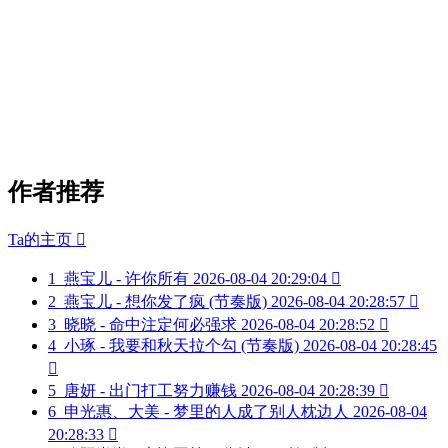
作者推荐
Ta的主页

1
燕宝儿 - 许你所有
2026-08-04 20:29:04

2
燕宝儿 - 想你发了疯 (节奏版)
2026-08-04 20:28:57

3
晓晓 - 命中注定何必强求
2026-08-04 20:28:52

4
小琢 - 我要和秋天拉个勾 (节奏版)
2026-08-04 20:28:45

5
唐妍 - 出门打工努力赚钱
2026-08-04 20:28:39

6
申光惠、大美 - 梦里的人成了别人枕边人
2026-08-04
20:28:33
