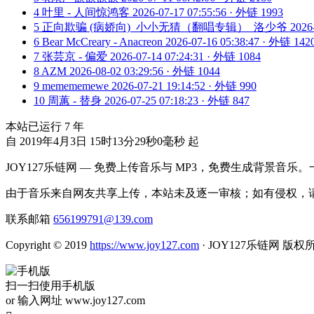
4
叶里 - 人间惊鸿客
2026-07-17 07:55:56 · 外链 1993
5
正向欺骗 (病娇向)_小小无猜（翻唱专辑）_洛少爷
2026
6
Bear McCreary - Anacreon
2026-07-16 05:38:47 · 外链 142
7
张芸京 - 偏爱
2026-07-14 07:24:31 · 外链 1084
8
AZM
2026-08-02 03:29:56 · 外链 1044
9
memememewe
2026-07-21 19:14:52 · 外链 990
10
周蕙 - 替身
2026-07-25 07:18:23 · 外链 847
本站已运行
7
年
自 2019年4月3日 15时13分29秒0毫秒 起
JOY127乐链网 — 免费上传音乐与 MP3，免费生成背景音乐
由于音乐来自网友共享上传，本站未及逐一审核；如有侵权，请
联系邮箱
656199791@139.com
Copyright © 2019
https://www.joy127.com
· JOY127乐链网 版权
扫一扫使用手机版
or 输入网址 www.joy127.com