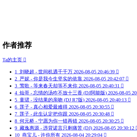
作者推荐
Ta的主页

1
刘晓超 - 世间机遇千千万
2026-08-05 20:46:39

2
严妮 - 你是我今生坚实的依靠
2026-08-05 20:42:07

3
莺歌 - 等来春天却等不来你
2026-08-05 20:40:31

4
灿哥 - 忘情的汤咋不放十三香 (DJ阿能版)
2026-08-05 20
5
童珺 - 没结果的亲吻 (DJ R7版)
2026-08-05 20:40:13

6
莲子 - 真心相爱最难得
2026-08-05 20:30:55

7
莲子 - 此生认定把你跟
2026-08-05 20:30:48

8
何元桥 - 宁愿为你一错再错
2026-08-05 20:30:25

9
藏逸惠源 - 违背诺言只剩痛苦 (DJ)
2026-08-05 20:30:12
10
燕宝儿 - 许你所有
2026-08-04 20:29:04
