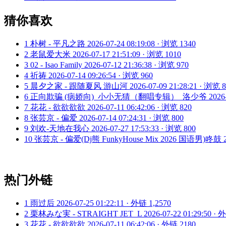
猜你喜欢
1
朴树 - 平凡之路
2026-07-24 08:19:08 · 浏览 1340
2
老鼠爱大米
2026-07-17 21:51:09 · 浏览 1010
3
02 - Isao Family
2026-07-12 21:36:38 · 浏览 970
4
祈祷
2026-07-14 09:26:54 · 浏览 960
5
晨夕之家 - 跟随夏风 游山河
2026-07-09 21:28:21 · 浏览 
6
正向欺骗 (病娇向)_小小无猜（翻唱专辑）_洛少爷
2026
7
花花 - 欲欲欲欲
2026-07-11 06:42:06 · 浏览 820
8
张芸京 - 偏爱
2026-07-14 07:24:31 · 浏览 800
9
刘欢-天地在我心
2026-07-27 17:53:33 · 浏览 800
10
张芸京 - 偏爱(Dj熊 FunkyHouse Mix 2026 国语男)咚鼓
热门外链
1
雨过后
2026-07-25 01:22:11 · 外链 1,2570
2
栗林みな実 - STRAIGHT JET_L
2026-07-22 01:29:50 ·
3
花花 - 欲欲欲欲
2026-07-11 06:42:06 · 外链 2180