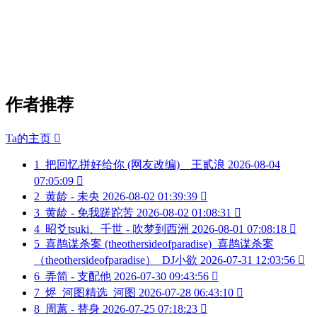
作者推荐
Ta的主页

1
把回忆拼好给你 (网友改编)__王贰浪
2026-08-04
07:05:09

2
黄龄 - 未央
2026-08-02 01:39:39

3
黄龄 - 免我蹉跎苦
2026-08-02 01:08:31

4
昭爻tsuki、千世 - 吹梦到西洲
2026-08-01 07:08:18

5
喜鹊谋杀案 (theothersideofparadise)_喜鹊谋杀案
（theothersideofparadise）_DJ小欲
2026-07-31 12:03:56

6
弄简 - 支配他
2026-07-30 09:43:56

7
烬_河图精选_河图
2026-07-28 06:43:10

8
周蕙 - 替身
2026-07-25 07:18:23
