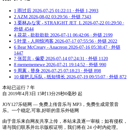
1
雨过后
2026-07-25 01:22:11 · 外链 1,2993
2
AZM
2026-08-02 03:29:56 · 外链 7343
3
栗林みな実 - STRAIGHT JET_L
2026-07-22 01:29:50 ·
外链 4544
4
花花 - 欲欲欲欲
2026-07-11 06:42:06 · 外链 2199
5
叶里 - 人间惊鸿客
2026-07-17 07:55:56 · 外链 2022
6
Bear McCreary - Anacreon
2026-07-16 05:38:47 · 外链
1447
7
张芸京 - 偏爱
2026-07-14 07:24:31 · 外链 1120
8
memememewe
2026-07-21 19:14:52 · 外链 990
9
周蕙 - 替身
2026-07-25 07:18:23 · 外链 898
10
烟把儿乐队 - 纸短情长
2026-07-19 09:55:07 · 外链 872
本站已运行
7
年
自 2019年4月3日 15时13分29秒0毫秒 起
JOY127乐链网 — 免费上传音乐与 MP3，免费生成背景音
乐。一个稳定,可靠,好听的音乐外链网
由于音乐来自网友共享上传，本站未及逐一审核；如有侵权，
请与我们联系并出示版权证明，我们将在 24 小时内处理。