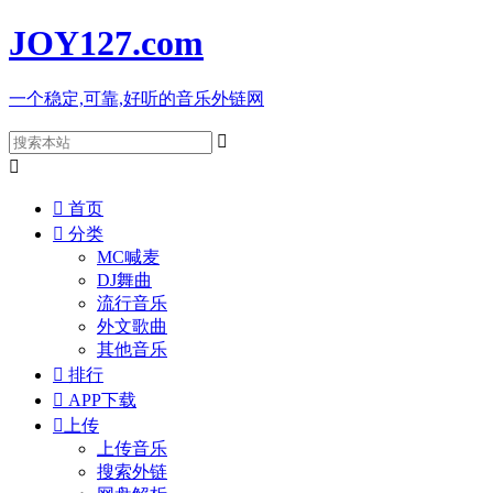
JOY127
.com
一个稳定,可靠,好听的音乐外链网



首页

分类
MC喊麦
DJ舞曲
流行音乐
外文歌曲
其他音乐

排行

APP下载

上传
上传音乐
搜索外链