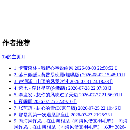
作者推荐
Ta的主页

1
卡带森林 - 我把心事说给风
2026-08-03 22:50:52

2
落日微醺 - 黄昏尽晚霞(烟嗓版)
2026-08-02 15:48:19

3
卢润泽 - 山顶的风我吹过
2026-07-31 23:18:33

4
紫七 - 奔赴星空(合唱版)
2026-07-28 22:07:33

5
李发发 - 想你的风吹过了天边
2026-07-27 21:56:09

6
夜阑珊
2026-07-25 22:49:10

7
张艺迈 - 封心的雪(DJ京仔版)
2026-07-25 22:10:46

8
那是我第一次遇见那座山
2026-07-23 23:25:23

9
向海风许愿，在山海相见（向海风借支羽毛笔）_向海
风许愿，在山海相见（向海风借支羽毛笔）_双叶
2026-