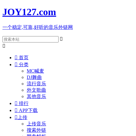
JOY127
.com
一个稳定,可靠,好听的音乐外链网



首页

分类
MC喊麦
DJ舞曲
流行音乐
外文歌曲
其他音乐

排行

APP下载

上传
上传音乐
搜索外链