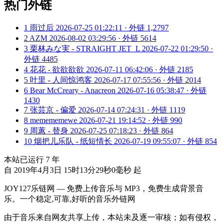
热门外链
1
雨过后
2026-07-25 01:22:11 · 外链 1,2797
2
AZM
2026-08-02 03:29:56 · 外链 5614
3
栗林みな実 - STRAIGHT JET_L
2026-07-22 01:29:50 ·
外链 4485
4
花花 - 欲欲欲欲
2026-07-11 06:42:06 · 外链 2185
5
叶里 - 人间惊鸿客
2026-07-17 07:55:56 · 外链 2014
6
Bear McCreary - Anacreon
2026-07-16 05:38:47 · 外链
1430
7
张芸京 - 偏爱
2026-07-14 07:24:31 · 外链 1119
8
memememewe
2026-07-21 19:14:52 · 外链 990
9
周蕙 - 替身
2026-07-25 07:18:23 · 外链 864
10
烟把儿乐队 - 纸短情长
2026-07-19 09:55:07 · 外链 854
本站已运行
7
年
自 2019年4月3日 15时13分29秒0毫秒 起
JOY127乐链网 — 免费上传音乐与 MP3，免费生成背景音
乐。一个稳定,可靠,好听的音乐外链网
由于音乐来自网友共享上传，本站未及逐一审核；如有侵权，