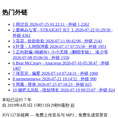
热门外链
1
雨过后
2026-07-25 01:22:11 · 外链 1,2262
2
栗林みな実 - STRAIGHT JET_L
2026-07-22 01:29:50 ·
外链 4361
3
花花 - 欲欲欲欲
2026-07-11 06:42:06 · 外链 2141
4
叶里 - 人间惊鸿客
2026-07-17 07:55:56 · 外链 1951
5
正向欺骗 (病娇向)_小小无猜（翻唱专辑）_洛少爷
2026-07-08 05:06:56 · 外链 1556
6
Bear McCreary - Anacreon
2026-07-16 05:38:47 · 外链
1407
7
张芸京 - 偏爱
2026-07-14 07:24:31 · 外链 1060
8
memememewe
2026-07-21 19:14:52 · 外链 990
9
周蕙 - 替身
2026-07-25 07:18:23 · 外链 825
10
烟把儿乐队 - 纸短情长
2026-07-19 09:55:07 · 外链 824
本站已运行
7
年
自 2019年4月3日 15时13分29秒0毫秒 起
JOY127乐链网 — 免费上传音乐与 MP3，免费生成背景音