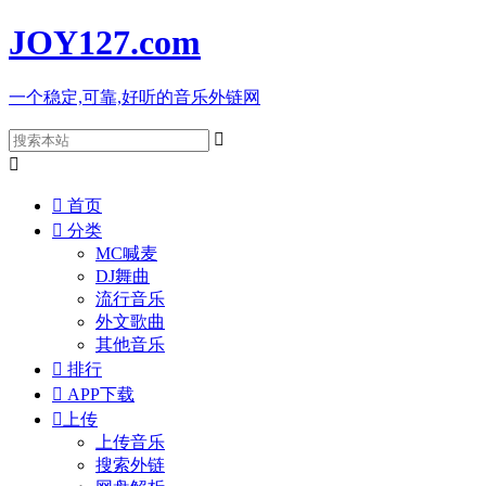
JOY127
.com
一个稳定,可靠,好听的音乐外链网



首页

分类
MC喊麦
DJ舞曲
流行音乐
外文歌曲
其他音乐

排行

APP下载

上传
上传音乐
搜索外链