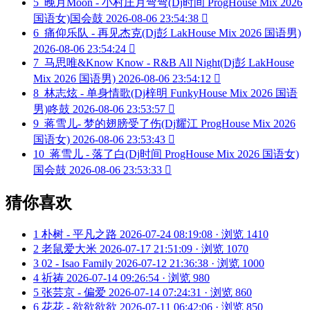
5
晚月Moon - 小村庄月弯弯(Dj时间 ProgHouse Mix 2026
国语女)国会鼓
2026-08-06 23:54:38

6
痛仰乐队 - 再见杰克(Dj彭 LakHouse Mix 2026 国语男)
2026-08-06 23:54:24

7
马思唯&Know Know - R&B All Night(Dj彭 LakHouse
Mix 2026 国语男)
2026-08-06 23:54:12

8
林志炫 - 单身情歌(Dj梓明 FunkyHouse Mix 2026 国语
男)咚鼓
2026-08-06 23:53:57

9
蒋雪儿- 梦的翅膀受了伤(Dj耀江 ProgHouse Mix 2026
国语女)
2026-08-06 23:53:43

10
蒋雪儿 - 落了白(Dj时间 ProgHouse Mix 2026 国语女)
国会鼓
2026-08-06 23:53:33

猜你喜欢
1
朴树 - 平凡之路
2026-07-24 08:19:08 · 浏览 1410
2
老鼠爱大米
2026-07-17 21:51:09 · 浏览 1070
3
02 - Isao Family
2026-07-12 21:36:38 · 浏览 1000
4
祈祷
2026-07-14 09:26:54 · 浏览 980
5
张芸京 - 偏爱
2026-07-14 07:24:31 · 浏览 860
6
花花 - 欲欲欲欲
2026-07-11 06:42:06 · 浏览 850