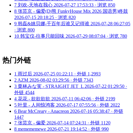
7
刘欢-天地在我心
2026-07-27 17:53:33 · 浏览 850
8
张芸京 - 偏爱(Dj熊 FunkyHouse Mix 2026 国语男)咚鼓
2026-07-15 20:18:25 · 浏览 820
9
韩磊&姚贝娜-千百年后谁又记得谁
2026-07-28 06:27:05
· 浏览 800
10
韩宝仪-往事只能回味
2026-07-29 08:07:04 · 浏览 780
热门外链
1
雨过后
2026-07-25 01:22:11 · 外链 1,2993
2
AZM
2026-08-02 03:29:56 · 外链 7343
3
栗林みな実 - STRAIGHT JET_L
2026-07-22 01:29:50 ·
外链 4544
4
花花 - 欲欲欲欲
2026-07-11 06:42:06 · 外链 2199
5
叶里 - 人间惊鸿客
2026-07-17 07:55:56 · 外链 2022
6
Bear McCreary - Anacreon
2026-07-16 05:38:47 · 外链
1447
7
张芸京 - 偏爱
2026-07-14 07:24:31 · 外链 1120
8
memememewe
2026-07-21 19:14:52 · 外链 990