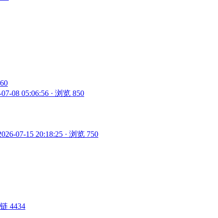
860
-07-08 05:06:56 · 浏览 850
2026-07-15 20:18:25 · 浏览 750
 外链 4434