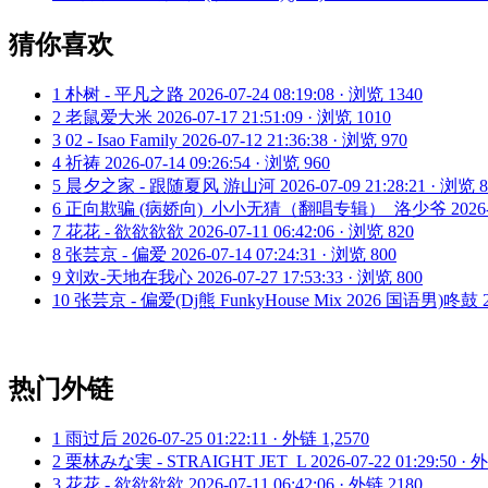
猜你喜欢
1
朴树 - 平凡之路
2026-07-24 08:19:08 · 浏览 1340
2
老鼠爱大米
2026-07-17 21:51:09 · 浏览 1010
3
02 - Isao Family
2026-07-12 21:36:38 · 浏览 970
4
祈祷
2026-07-14 09:26:54 · 浏览 960
5
晨夕之家 - 跟随夏风 游山河
2026-07-09 21:28:21 · 浏览 
6
正向欺骗 (病娇向)_小小无猜（翻唱专辑）_洛少爷
2026
7
花花 - 欲欲欲欲
2026-07-11 06:42:06 · 浏览 820
8
张芸京 - 偏爱
2026-07-14 07:24:31 · 浏览 800
9
刘欢-天地在我心
2026-07-27 17:53:33 · 浏览 800
10
张芸京 - 偏爱(Dj熊 FunkyHouse Mix 2026 国语男)咚鼓
热门外链
1
雨过后
2026-07-25 01:22:11 · 外链 1,2570
2
栗林みな実 - STRAIGHT JET_L
2026-07-22 01:29:50 ·
3
花花 - 欲欲欲欲
2026-07-11 06:42:06 · 外链 2180