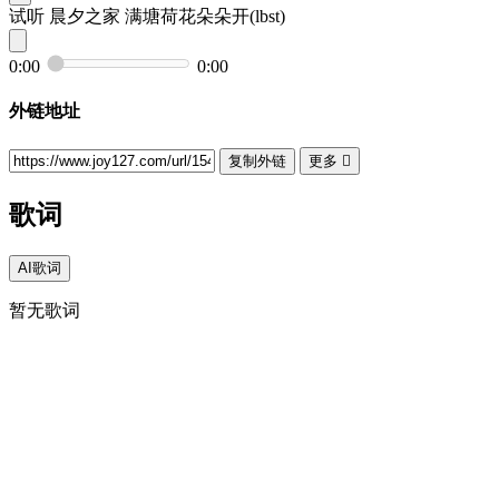
试听
晨夕之家 满塘荷花朵朵开(lbst)
0:00
0:00
外链地址
复制外链
更多

歌词
AI歌词
暂无歌词