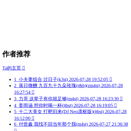
作者推荐
Ta的主页

1
小夫妻组合 过日子(k3st)
2026-07-28 19:52:05

2
落日微醺 九百九十九朵玫瑰(r&b)(zm4st)
2026-07-28
16:27:54

3
力哥 这辈子有你就足够(m4st)
2026-07-28 16:23:30

4
姜雨涵 想你时喝一杯(jtbst)
2026-07-28 16:19:05

5
十二大美女 打靶归来(DJ Neo凛枢版)(jtbst)
2026-07-28
16:12:00

6
付世鑫 我找不回当年那个我(m4st)
2026-07-27 21:36:38
