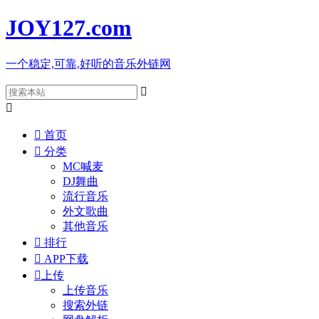
JOY127
.com
一个稳定,可靠,好听的音乐外链网



首页

分类
MC喊麦
DJ舞曲
流行音乐
外文歌曲
其他音乐

排行

APP下载

上传
上传音乐
搜索外链