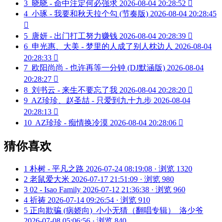
3
晓晓 - 命中注定何必强求
2026-08-04 20:28:52

4
小琢 - 我要和秋天拉个勾 (节奏版)
2026-08-04 20:28:45

5
唐妍 - 出门打工努力赚钱
2026-08-04 20:28:39

6
申光惠、大美 - 梦里的人成了别人枕边人
2026-08-04
20:28:33

7
欧阳尚尚 - 也许再等一分钟 (DJ默涵版)
2026-08-04
20:28:27

8
刘书云 - 来生不要忘了我
2026-08-04 20:28:20

9
AZ珍珍、赵圣喆 - 只爱到九十九步
2026-08-04
20:28:13

10
AZ珍珍 - 痴情换冷漠
2026-08-04 20:28:06

猜你喜欢
1
朴树 - 平凡之路
2026-07-24 08:19:08 · 浏览 1320
2
老鼠爱大米
2026-07-17 21:51:09 · 浏览 980
3
02 - Isao Family
2026-07-12 21:36:38 · 浏览 960
4
祈祷
2026-07-14 09:26:54 · 浏览 910
5
正向欺骗 (病娇向)_小小无猜（翻唱专辑）_洛少爷
2026-07-08 05:06:56 · 浏览 840