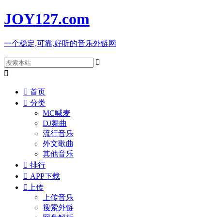
JOY127
.com
一个稳定,可靠,好听的音乐外链网



首页

分类
MC喊麦
DJ舞曲
流行音乐
外文歌曲
其他音乐

排行

APP下载

上传
上传音乐
搜索外链