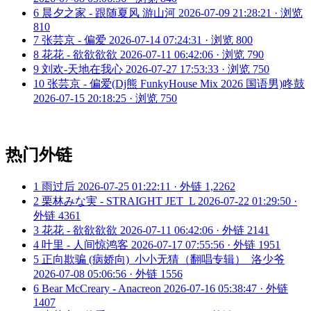
6
晨夕之家 - 跟随夏风 游山河
2026-07-09 21:28:21 · 浏览
810
7
张芸京 - 偏爱
2026-07-14 07:24:31 · 浏览 800
8
花花 - 欲欲欲欲
2026-07-11 06:42:06 · 浏览 790
9
刘欢-天地在我心
2026-07-27 17:53:33 · 浏览 750
10
张芸京 - 偏爱(Dj熊 FunkyHouse Mix 2026 国语男)咚鼓
2026-07-15 20:18:25 · 浏览 750
热门外链
1
雨过后
2026-07-25 01:22:11 · 外链 1,2262
2
栗林みな実 - STRAIGHT JET_L
2026-07-22 01:29:50 ·
外链 4361
3
花花 - 欲欲欲欲
2026-07-11 06:42:06 · 外链 2141
4
叶里 - 人间惊鸿客
2026-07-17 07:55:56 · 外链 1951
5
正向欺骗 (病娇向)_小小无猜（翻唱专辑）_洛少爷
2026-07-08 05:06:56 · 外链 1556
6
Bear McCreary - Anacreon
2026-07-16 05:38:47 · 外链
1407