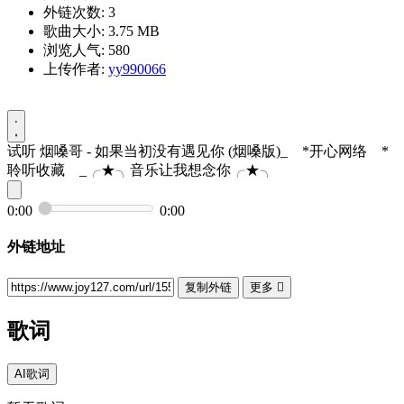
外链次数: 3
歌曲大小: 3.75 MB
浏览人气: 580
上传作者:
yy990066
试听
烟嗓哥 - 如果当初没有遇见你 (烟嗓版)_ゞ*开心网络ゞ*
聆听收藏ゞ_╭★╮音乐让我想念你╭★╮
0:00
0:00
外链地址
复制外链
更多

歌词
AI歌词