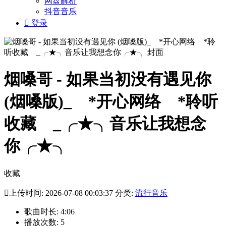
网盘解析
抖音音乐

登录
烟嗓哥 - 如果当初没有遇见你
(烟嗓版)_ゞ*开心网络ゞ*聆听
收藏ゞ_╭★╮音乐让我想念
你╭★╮
收藏

上传时间: 2026-07-08 00:03:37 分类:
流行音乐
歌曲时长: 4:06
播放次数: 5