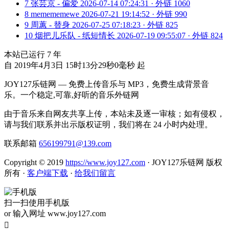
7
张芸京 - 偏爱
2026-07-14 07:24:31 · 外链 1060
8
memememewe
2026-07-21 19:14:52 · 外链 990
9
周蕙 - 替身
2026-07-25 07:18:23 · 外链 825
10
烟把儿乐队 - 纸短情长
2026-07-19 09:55:07 · 外链 824
本站已运行
7
年
自 2019年4月3日 15时13分29秒0毫秒 起
JOY127乐链网 — 免费上传音乐与 MP3，免费生成背景音
乐。一个稳定,可靠,好听的音乐外链网
由于音乐来自网友共享上传，本站未及逐一审核；如有侵权，
请与我们联系并出示版权证明，我们将在 24 小时内处理。
联系邮箱
656199791@139.com
Copyright © 2019
https://www.joy127.com
· JOY127乐链网 版权
所有
·
客户端下载
·
给我们留言
扫一扫使用手机版
or 输入网址 www.joy127.com
