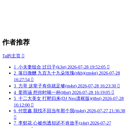
作者推荐
Ta的主页

1
小夫妻组合 过日子(k3st)
2026-07-28 19:52:05

2
落日微醺 九百九十九朵玫瑰(r&b)(zm4st)
2026-07-28
16:27:54

3
力哥 这辈子有你就足够(m4st)
2026-07-28 16:23:30

4
姜雨涵 想你时喝一杯(jtbst)
2026-07-28 16:19:05

5
十二大美女 打靶归来(DJ Neo凛枢版)(jtbst)
2026-07-28
16:12:00

6
付世鑫 我找不回当年那个我(m4st)
2026-07-27 21:36:38

7
李郁花 心被伤透却还不肯放手(z4st)
2026-07-27