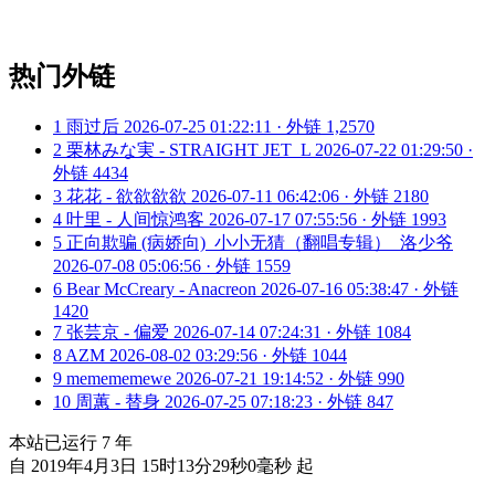
热门外链
1
雨过后
2026-07-25 01:22:11 · 外链 1,2570
2
栗林みな実 - STRAIGHT JET_L
2026-07-22 01:29:50 ·
外链 4434
3
花花 - 欲欲欲欲
2026-07-11 06:42:06 · 外链 2180
4
叶里 - 人间惊鸿客
2026-07-17 07:55:56 · 外链 1993
5
正向欺骗 (病娇向)_小小无猜（翻唱专辑）_洛少爷
2026-07-08 05:06:56 · 外链 1559
6
Bear McCreary - Anacreon
2026-07-16 05:38:47 · 外链
1420
7
张芸京 - 偏爱
2026-07-14 07:24:31 · 外链 1084
8
AZM
2026-08-02 03:29:56 · 外链 1044
9
memememewe
2026-07-21 19:14:52 · 外链 990
10
周蕙 - 替身
2026-07-25 07:18:23 · 外链 847
本站已运行
7
年
自 2019年4月3日 15时13分29秒0毫秒 起