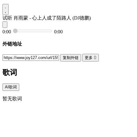
试听
肖雨蒙 - 心上人成了陌路人 (DJ德鹏)
0:00
0:00
外链地址
复制外链
更多

歌词
AI歌词
暂无歌词