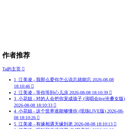
作者推荐
Ta的主页

1
江美凌 - 我那么爱你怎么说忘就能忘
2026-08-08
18:10:46

2
江美凌 - 等你等到心儿凉
2026-08-08 18:10:39

3
小花姐 - 对的人会把你宠成孩子 (演唱会live沧桑女版)
2026-08-08 18:10:33

4
小花姐 - 这个世界谁能够懂你 (现场LIVE版)
2026-08-
08 18:10:26

5
江美凌 - 有缘相遇无缘到老
2026-08-08 18:10:13
