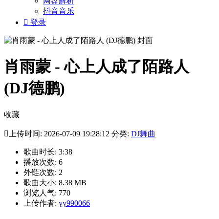
网盘解析
抖音音乐

登录
肖雨蒙 - 心上人成了陌路人
(DJ德鹏)
收藏

上传时间: 2026-07-09 19:28:12 分类:
DJ舞曲
歌曲时长: 3:38
播放次数: 6
外链次数: 2
歌曲大小: 8.38 MB
浏览人气: 770
上传作者:
yy990066