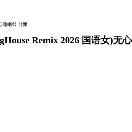
ogHouse Remix 2026 国语女)