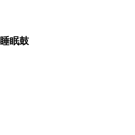
无心睡眠鼓