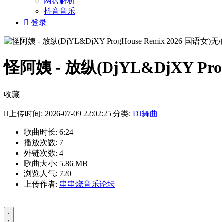
网盘解析
抖音音乐

登录
怪阿姨 - 放纵(DjYL&DjXY Pr
收藏

上传时间: 2026-07-09 22:02:25 分类:
DJ舞曲
歌曲时长: 6:24
播放次数: 7
外链次数: 4
歌曲大小: 5.86 MB
浏览人气: 720
上传作者:
串串烧音乐论坛