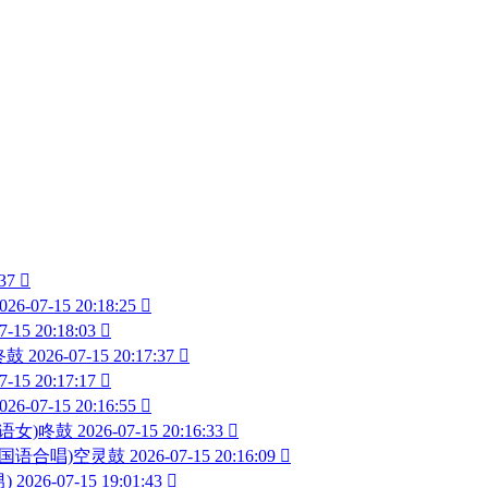
37

026-07-15 20:18:25

7-15 20:18:03

)咚鼓
2026-07-15 20:17:37

7-15 20:17:17

026-07-15 20:16:55

 国语女)咚鼓
2026-07-15 20:16:33

26 国语合唱)空灵鼓
2026-07-15 20:16:09

男)
2026-07-15 19:01:43
