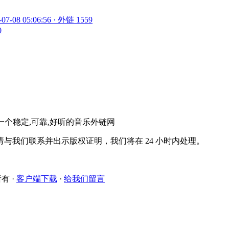
-07-08 05:06:56 · 外链 1559
0
。一个稳定,可靠,好听的音乐外链网
与我们联系并出示版权证明，我们将在 24 小时内处理。
所有
·
客户端下载
·
给我们留言