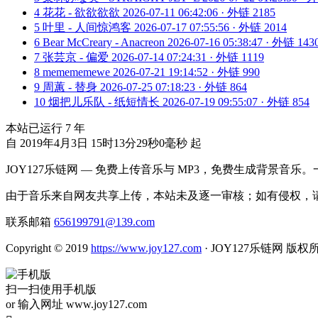
4
花花 - 欲欲欲欲
2026-07-11 06:42:06 · 外链 2185
5
叶里 - 人间惊鸿客
2026-07-17 07:55:56 · 外链 2014
6
Bear McCreary - Anacreon
2026-07-16 05:38:47 · 外链 143
7
张芸京 - 偏爱
2026-07-14 07:24:31 · 外链 1119
8
memememewe
2026-07-21 19:14:52 · 外链 990
9
周蕙 - 替身
2026-07-25 07:18:23 · 外链 864
10
烟把儿乐队 - 纸短情长
2026-07-19 09:55:07 · 外链 854
本站已运行
7
年
自 2019年4月3日 15时13分29秒0毫秒 起
JOY127乐链网 — 免费上传音乐与 MP3，免费生成背景音乐
由于音乐来自网友共享上传，本站未及逐一审核；如有侵权，请
联系邮箱
656199791@139.com
Copyright © 2019
https://www.joy127.com
· JOY127乐链网 版权
扫一扫使用手机版
or 输入网址 www.joy127.com