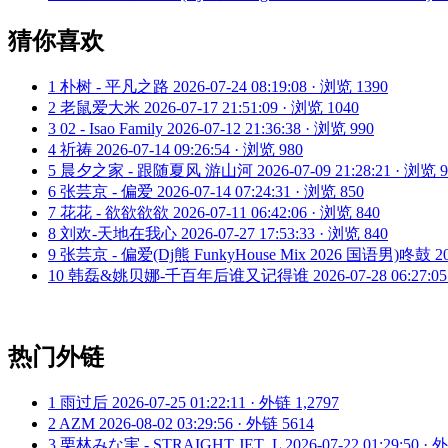
猜你喜欢
1
朴树 - 平凡之路
2026-07-24 08:19:08 · 浏览 1390
2
老鼠爱大米
2026-07-17 21:51:09 · 浏览 1040
3
02 - Isao Family
2026-07-12 21:36:38 · 浏览 990
4
祈祷
2026-07-14 09:26:54 · 浏览 980
5
晨夕之家 - 跟随夏风 游山河
2026-07-09 21:28:21 · 浏览 
6
张芸京 - 偏爱
2026-07-14 07:24:31 · 浏览 850
7
花花 - 欲欲欲欲
2026-07-11 06:42:06 · 浏览 840
8
刘欢-天地在我心
2026-07-27 17:53:33 · 浏览 840
9
张芸京 - 偏爱(Dj熊 FunkyHouse Mix 2026 国语男)咚鼓
2
10
韩磊&姚贝娜-千百年后谁又记得谁
2026-07-28 06:27:0
热门外链
1
雨过后
2026-07-25 01:22:11 · 外链 1,2797
2
AZM
2026-08-02 03:29:56 · 外链 5614
3
栗林みな実 - STRAIGHT JET_L
2026-07-22 01:29:50 ·