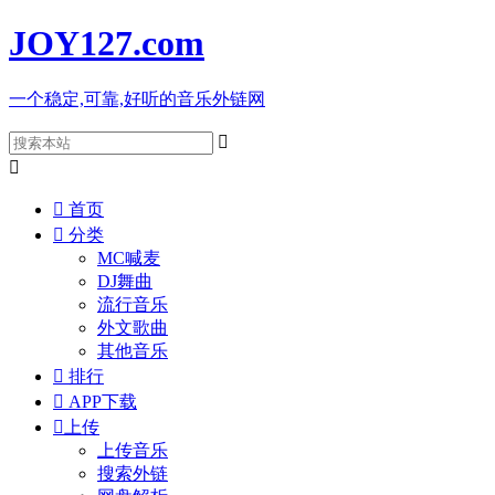
JOY127
.com
一个稳定,可靠,好听的音乐外链网



首页

分类
MC喊麦
DJ舞曲
流行音乐
外文歌曲
其他音乐

排行

APP下载

上传
上传音乐
搜索外链