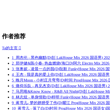
作者推荐
Ta的主页

1
周杰伦 - 黑色幽默(Dj彭 LakHouse Mix 2026 国语男)
202
2
郑伊健&陈小春- 热血燃烧(海口Dj阿六 Electro Mix 202
3
张奥妮 - 凌晨一点的我(Dj阮靳 FunkyHouse Mix 2026
4
王杰 - 我是真的爱上你(Dj彭 LakHouse Mix 2026 国语男
5
晚月Moon - 小村庄月弯弯(Dj时间 ProgHouse Mix 20
6
痛仰乐队 - 再见杰克(Dj彭 LakHouse Mix 2026 国语男)
2
7
马思唯&Know Know - R&B All Night(Dj彭 LakHouse M
8
林志炫 - 单身情歌(Dj梓明 FunkyHouse Mix 2026 国语
9
蒋雪儿- 梦的翅膀受了伤(Dj耀江 ProgHouse Mix 2026 
10
蒋雪儿 - 落了白(Dj时间 ProgHouse Mix 2026 国语女