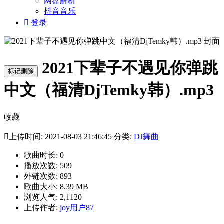
网盘解析
抖音音乐

登录
2021下辈子不遇见你弹跳
标记删除
中文（福清DjTemky韩）.mp3
收藏

上传时间: 2021-08-03 21:46:45 分类:
DJ舞曲
歌曲时长: 0
播放次数: 509
外链次数: 893
歌曲大小: 8.39 MB
浏览人气: 2,1120
上传作者:
joy用户87