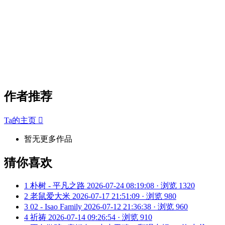
作者推荐
Ta的主页

暂无更多作品
猜你喜欢
1
朴树 - 平凡之路
2026-07-24 08:19:08 · 浏览 1320
2
老鼠爱大米
2026-07-17 21:51:09 · 浏览 980
3
02 - Isao Family
2026-07-12 21:36:38 · 浏览 960
4
祈祷
2026-07-14 09:26:54 · 浏览 910