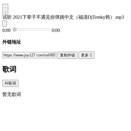
试听
2021下辈子不遇见你弹跳中文（福清DjTemky韩）.mp3
0:00
0:00
外链地址
复制外链
更多

歌词
AI歌词
暂无歌词