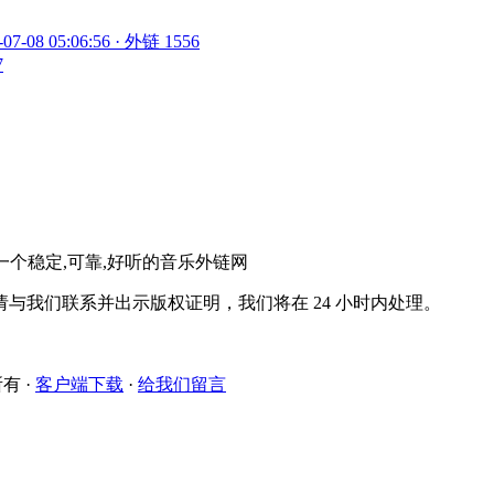
-07-08 05:06:56 · 外链 1556
7
。一个稳定,可靠,好听的音乐外链网
与我们联系并出示版权证明，我们将在 24 小时内处理。
所有
·
客户端下载
·
给我们留言