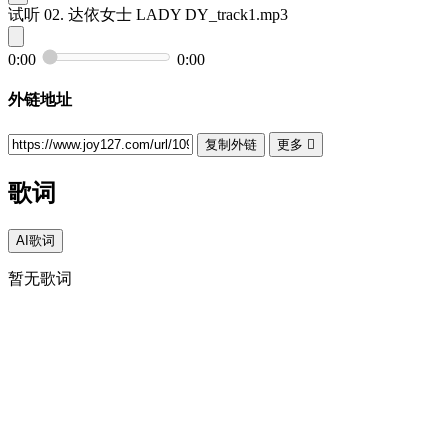
试听
02. 达依女士 LADY DY_track1.mp3
0:00
0:00
外链地址
复制外链
更多

歌词
AI歌词
暂无歌词