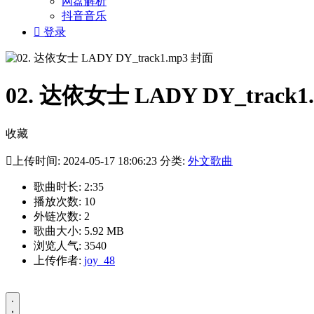
网盘解析
抖音音乐

登录
02. 达依女士 LADY DY_track1
收藏

上传时间: 2024-05-17 18:06:23 分类:
外文歌曲
歌曲时长: 2:35
播放次数: 10
外链次数: 2
歌曲大小: 5.92 MB
浏览人气: 3540
上传作者:
joy_48