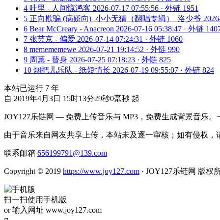
4
叶里 - 人间惊鸿客
2026-07-17 07:55:56 · 外链 1951
5
正向欺骗 (病娇向)_小小无猜（翻唱专辑）_洛少爷
2026
6
Bear McCreary - Anacreon
2026-07-16 05:38:47 · 外链 140
7
张芸京 - 偏爱
2026-07-14 07:24:31 · 外链 1060
8
memememewe
2026-07-21 19:14:52 · 外链 990
9
周蕙 - 替身
2026-07-25 07:18:23 · 外链 825
10
烟把儿乐队 - 纸短情长
2026-07-19 09:55:07 · 外链 824
本站已运行
7
年
自 2019年4月3日 15时13分29秒0毫秒 起
JOY127乐链网 — 免费上传音乐与 MP3，免费生成背景音乐
由于音乐来自网友共享上传，本站未及逐一审核；如有侵权，请
联系邮箱
656199791@139.com
Copyright © 2019
https://www.joy127.com
· JOY127乐链网 版权
扫一扫使用手机版
or 输入网址 www.joy127.com