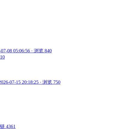
-07-08 05:06:56 · 浏览 840
810
2026-07-15 20:18:25 · 浏览 750
 外链 4361