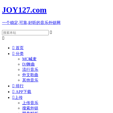
JOY127
.com
一个稳定,可靠,好听的音乐外链网



首页

分类
MC喊麦
DJ舞曲
流行音乐
外文歌曲
其他音乐

排行

APP下载

上传
上传音乐
搜索外链