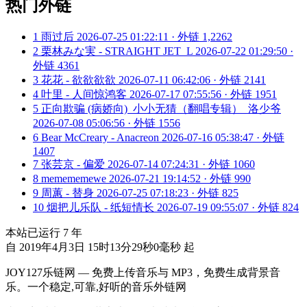
热门外链
1
雨过后
2026-07-25 01:22:11 · 外链 1,2262
2
栗林みな実 - STRAIGHT JET_L
2026-07-22 01:29:50 ·
外链 4361
3
花花 - 欲欲欲欲
2026-07-11 06:42:06 · 外链 2141
4
叶里 - 人间惊鸿客
2026-07-17 07:55:56 · 外链 1951
5
正向欺骗 (病娇向)_小小无猜（翻唱专辑）_洛少爷
2026-07-08 05:06:56 · 外链 1556
6
Bear McCreary - Anacreon
2026-07-16 05:38:47 · 外链
1407
7
张芸京 - 偏爱
2026-07-14 07:24:31 · 外链 1060
8
memememewe
2026-07-21 19:14:52 · 外链 990
9
周蕙 - 替身
2026-07-25 07:18:23 · 外链 825
10
烟把儿乐队 - 纸短情长
2026-07-19 09:55:07 · 外链 824
本站已运行
7
年
自 2019年4月3日 15时13分29秒0毫秒 起
JOY127乐链网 — 免费上传音乐与 MP3，免费生成背景音
乐。一个稳定,可靠,好听的音乐外链网