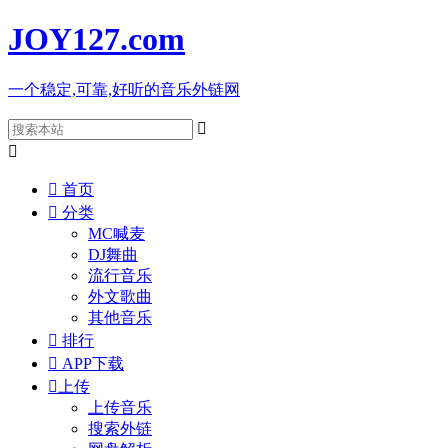
JOY127
.com
一个稳定,可靠,好听的音乐外链网



首页

分类
MC喊麦
DJ舞曲
流行音乐
外文歌曲
其他音乐

排行

APP下载

上传
上传音乐
搜索外链