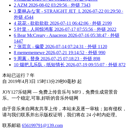
2
AZM
2026-08-02 03:29:56 · 外链 7343
3
栗林みな実 - STRAIGHT JET_L
2026-07-22 01:29:50 ·
外链 4544
4
花花 - 欲欲欲欲
2026-07-11 06:42:06 · 外链 2199
5
叶里 - 人间惊鸿客
2026-07-17 07:55:56 · 外链 2022
6
Bear McCreary - Anacreon
2026-07-16 05:38:47 · 外链
1447
7
张芸京 - 偏爱
2026-07-14 07:24:31 · 外链 1120
8
memememewe
2026-07-21 19:14:52 · 外链 990
9
周蕙 - 替身
2026-07-25 07:18:23 · 外链 898
10
烟把儿乐队 - 纸短情长
2026-07-19 09:55:07 · 外链 872
本站已运行
7
年
自 2019年4月3日 15时13分29秒0毫秒 起
JOY127乐链网 — 免费上传音乐与 MP3，免费生成背景音
乐。一个稳定,可靠,好听的音乐外链网
由于音乐来自网友共享上传，本站未及逐一审核；如有侵权，
请与我们联系并出示版权证明，我们将在 24 小时内处理。
联系邮箱
656199791@139.com