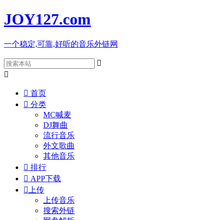
JOY127
.com
一个稳定,可靠,好听的音乐外链网



首页

分类
MC喊麦
DJ舞曲
流行音乐
外文歌曲
其他音乐

排行

APP下载

上传
上传音乐
搜索外链