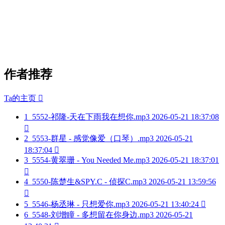
作者推荐
Ta的主页

1
5552-祁隆-天在下雨我在想你.mp3
2026-05-21 18:37:08

2
5553-群星 - 感觉像爱（口琴）.mp3
2026-05-21
18:37:04

3
5554-黄翠珊 - You Needed Me.mp3
2026-05-21 18:37:01

4
5550-陈楚生&SPY.C - 侦探C.mp3
2026-05-21 13:59:56

5
5546-杨丞琳 - 只想爱你.mp3
2026-05-21 13:40:24

6
5548-刘增瞳 - 多想留在你身边.mp3
2026-05-21