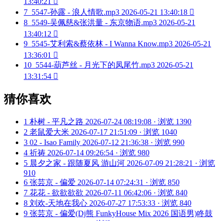
13:40:21

7
5547-孙露 - 浪人情歌.mp3
2026-05-21 13:40:18

8
5549-吴佩慈&张洪量 - 东京物语.mp3
2026-05-21
13:40:12

9
5545-艾利索&蔡依林 - I Wanna Know.mp3
2026-05-21
13:36:01

10
5544-葫芦丝 - 月光下的凤尾竹.mp3
2026-05-21
13:31:54

猜你喜欢
1
朴树 - 平凡之路
2026-07-24 08:19:08 · 浏览 1390
2
老鼠爱大米
2026-07-17 21:51:09 · 浏览 1040
3
02 - Isao Family
2026-07-12 21:36:38 · 浏览 990
4
祈祷
2026-07-14 09:26:54 · 浏览 980
5
晨夕之家 - 跟随夏风 游山河
2026-07-09 21:28:21 · 浏览
910
6
张芸京 - 偏爱
2026-07-14 07:24:31 · 浏览 850
7
花花 - 欲欲欲欲
2026-07-11 06:42:06 · 浏览 840
8
刘欢-天地在我心
2026-07-27 17:53:33 · 浏览 840
9
张芸京 - 偏爱(Dj熊 FunkyHouse Mix 2026 国语男)咚鼓