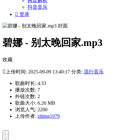
网盘解析
抖音音乐

登录
碧娜 - 别太晚回家.mp3
收藏

上传时间: 2025-09-09 13:40:17 分类:
流行音乐
歌曲时长: 4:33
播放次数: 7
外链次数: 2
歌曲大小: 6.26 MB
浏览人气: 2200
上传作者:
zhlmg1979