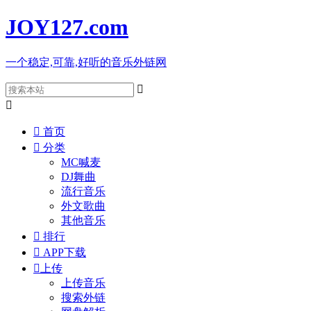
JOY127
.com
一个稳定,可靠,好听的音乐外链网



首页

分类
MC喊麦
DJ舞曲
流行音乐
外文歌曲
其他音乐

排行

APP下载

上传
上传音乐
搜索外链