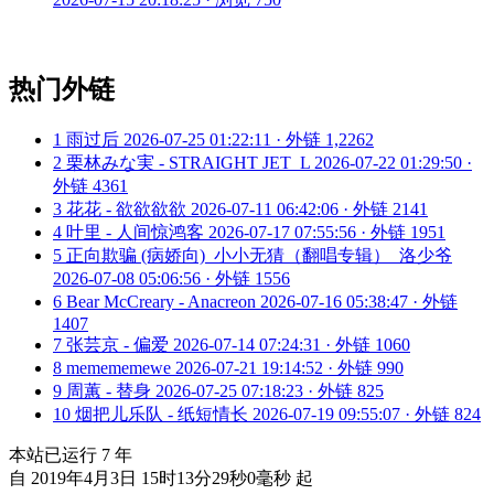
热门外链
1
雨过后
2026-07-25 01:22:11 · 外链 1,2262
2
栗林みな実 - STRAIGHT JET_L
2026-07-22 01:29:50 ·
外链 4361
3
花花 - 欲欲欲欲
2026-07-11 06:42:06 · 外链 2141
4
叶里 - 人间惊鸿客
2026-07-17 07:55:56 · 外链 1951
5
正向欺骗 (病娇向)_小小无猜（翻唱专辑）_洛少爷
2026-07-08 05:06:56 · 外链 1556
6
Bear McCreary - Anacreon
2026-07-16 05:38:47 · 外链
1407
7
张芸京 - 偏爱
2026-07-14 07:24:31 · 外链 1060
8
memememewe
2026-07-21 19:14:52 · 外链 990
9
周蕙 - 替身
2026-07-25 07:18:23 · 外链 825
10
烟把儿乐队 - 纸短情长
2026-07-19 09:55:07 · 外链 824
本站已运行
7
年
自 2019年4月3日 15时13分29秒0毫秒 起