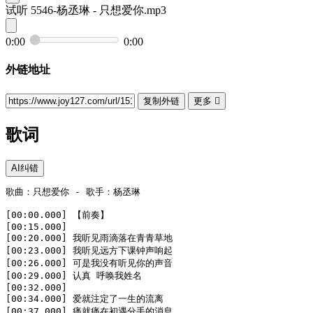
试听
5546-杨丞琳 - 只想爱你.mp3
0:00
0:00
外链地址
复制外链
更多

歌词
AI纠错
歌曲：只想爱你 - 歌手：杨丞琳

[00:00.000] 【前奏】

[00:15.000]

[00:20.000] 我听见雨滴落在青青草地

[00:23.000] 我听见远方下课钟声响起

[00:26.000] 可是我没有听见你的声音

[00:29.000] 认真 呼唤我姓名

[00:32.000]

[00:34.000] 爱就注定了一生的流离

[00:37.000] 痛就痛在初遇分手的消息
