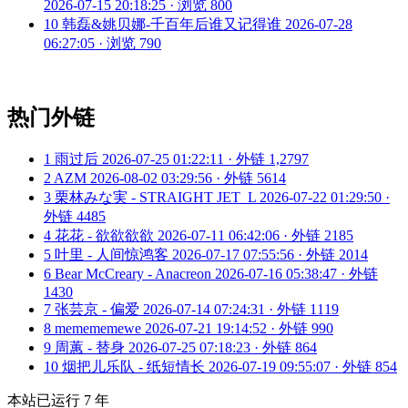
2026-07-15 20:18:25 · 浏览 800
10
韩磊&姚贝娜-千百年后谁又记得谁
2026-07-28
06:27:05 · 浏览 790
热门外链
1
雨过后
2026-07-25 01:22:11 · 外链 1,2797
2
AZM
2026-08-02 03:29:56 · 外链 5614
3
栗林みな実 - STRAIGHT JET_L
2026-07-22 01:29:50 ·
外链 4485
4
花花 - 欲欲欲欲
2026-07-11 06:42:06 · 外链 2185
5
叶里 - 人间惊鸿客
2026-07-17 07:55:56 · 外链 2014
6
Bear McCreary - Anacreon
2026-07-16 05:38:47 · 外链
1430
7
张芸京 - 偏爱
2026-07-14 07:24:31 · 外链 1119
8
memememewe
2026-07-21 19:14:52 · 外链 990
9
周蕙 - 替身
2026-07-25 07:18:23 · 外链 864
10
烟把儿乐队 - 纸短情长
2026-07-19 09:55:07 · 外链 854
本站已运行
7
年