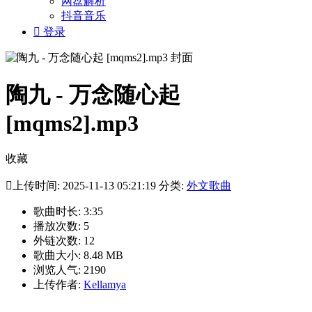
网盘解析
抖音音乐

登录
陶九 - 万念随心起
[mqms2].mp3
收藏

上传时间: 2025-11-13 05:21:19 分类:
外文歌曲
歌曲时长: 3:35
播放次数: 5
外链次数: 12
歌曲大小: 8.48 MB
浏览人气: 2190
上传作者:
Kellamya