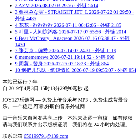
2
AZM
2026-08-02 03:29:56 · 外链 5614
3
栗林みな実 - STRAIGHT JET_L
2026-07-22 01:29:50 ·
外链 4485
4
花花 - 欲欲欲欲
2026-07-11 06:42:06 · 外链 2185
5
叶里 - 人间惊鸿客
2026-07-17 07:55:56 · 外链 2014
6
Bear McCreary - Anacreon
2026-07-16 05:38:47 · 外链
1430
7
张芸京 - 偏爱
2026-07-14 07:24:31 · 外链 1119
8
memememewe
2026-07-21 19:14:52 · 外链 990
9
周蕙 - 替身
2026-07-25 07:18:23 · 外链 864
10
烟把儿乐队 - 纸短情长
2026-07-19 09:55:07 · 外链 854
本站已运行
7
年
自 2019年4月3日 15时13分29秒0毫秒 起
JOY127乐链网 — 免费上传音乐与 MP3，免费生成背景音
乐。一个稳定,可靠,好听的音乐外链网
由于音乐来自网友共享上传，本站未及逐一审核；如有侵权，
请与我们联系并出示版权证明，我们将在 24 小时内处理。
联系邮箱
656199791@139.com