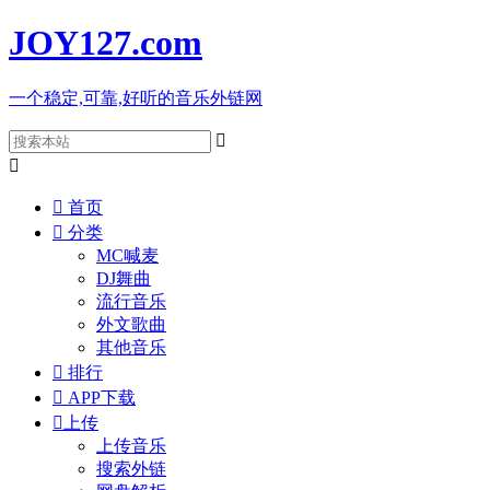
JOY127
.com
一个稳定,可靠,好听的音乐外链网



首页

分类
MC喊麦
DJ舞曲
流行音乐
外文歌曲
其他音乐

排行

APP下载

上传
上传音乐
搜索外链