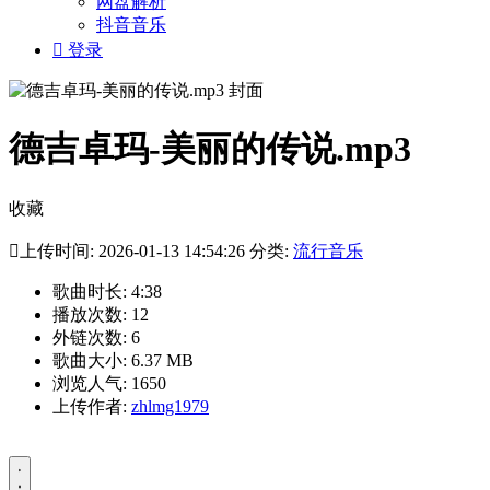
网盘解析
抖音音乐

登录
德吉卓玛-美丽的传说.mp3
收藏

上传时间: 2026-01-13 14:54:26 分类:
流行音乐
歌曲时长: 4:38
播放次数: 12
外链次数: 6
歌曲大小: 6.37 MB
浏览人气: 1650
上传作者:
zhlmg1979