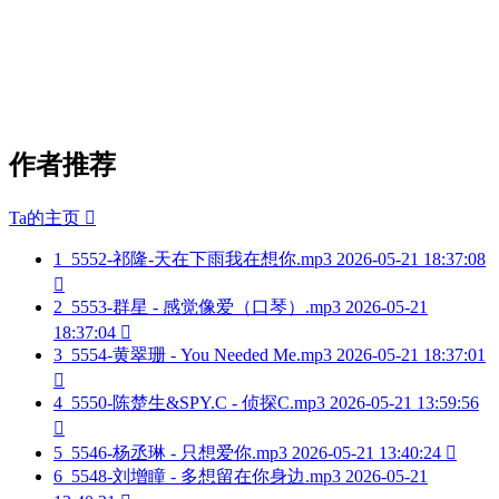
作者推荐
Ta的主页

1
5552-祁隆-天在下雨我在想你.mp3
2026-05-21 18:37:08

2
5553-群星 - 感觉像爱（口琴）.mp3
2026-05-21
18:37:04

3
5554-黄翠珊 - You Needed Me.mp3
2026-05-21 18:37:01

4
5550-陈楚生&SPY.C - 侦探C.mp3
2026-05-21 13:59:56

5
5546-杨丞琳 - 只想爱你.mp3
2026-05-21 13:40:24

6
5548-刘增瞳 - 多想留在你身边.mp3
2026-05-21