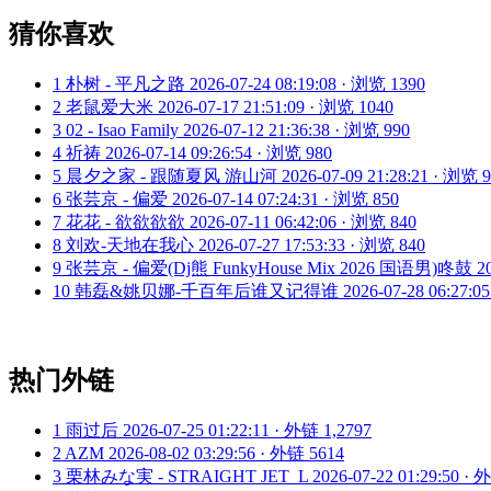
猜你喜欢
1
朴树 - 平凡之路
2026-07-24 08:19:08 · 浏览 1390
2
老鼠爱大米
2026-07-17 21:51:09 · 浏览 1040
3
02 - Isao Family
2026-07-12 21:36:38 · 浏览 990
4
祈祷
2026-07-14 09:26:54 · 浏览 980
5
晨夕之家 - 跟随夏风 游山河
2026-07-09 21:28:21 · 浏览 
6
张芸京 - 偏爱
2026-07-14 07:24:31 · 浏览 850
7
花花 - 欲欲欲欲
2026-07-11 06:42:06 · 浏览 840
8
刘欢-天地在我心
2026-07-27 17:53:33 · 浏览 840
9
张芸京 - 偏爱(Dj熊 FunkyHouse Mix 2026 国语男)咚鼓
2
10
韩磊&姚贝娜-千百年后谁又记得谁
2026-07-28 06:27:0
热门外链
1
雨过后
2026-07-25 01:22:11 · 外链 1,2797
2
AZM
2026-08-02 03:29:56 · 外链 5614
3
栗林みな実 - STRAIGHT JET_L
2026-07-22 01:29:50 ·