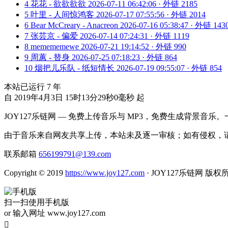
4
花花 - 欲欲欲欲
2026-07-11 06:42:06 · 外链 2185
5
叶里 - 人间惊鸿客
2026-07-17 07:55:56 · 外链 2014
6
Bear McCreary - Anacreon
2026-07-16 05:38:47 · 外链 143
7
张芸京 - 偏爱
2026-07-14 07:24:31 · 外链 1119
8
memememewe
2026-07-21 19:14:52 · 外链 990
9
周蕙 - 替身
2026-07-25 07:18:23 · 外链 864
10
烟把儿乐队 - 纸短情长
2026-07-19 09:55:07 · 外链 854
本站已运行
7
年
自 2019年4月3日 15时13分29秒0毫秒 起
JOY127乐链网 — 免费上传音乐与 MP3，免费生成背景音乐
由于音乐来自网友共享上传，本站未及逐一审核；如有侵权，请
联系邮箱
656199791@139.com
Copyright © 2019
https://www.joy127.com
· JOY127乐链网 版权
扫一扫使用手机版
or 输入网址 www.joy127.com
