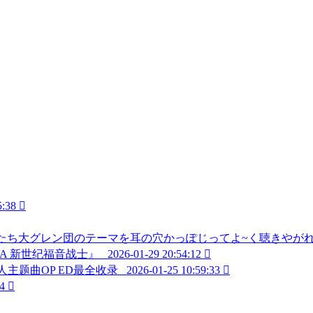
5:38

レン団のテーマを耳の穴かっぽじってよ~く聴きやがれ!!(Short S
A 新世纪福音战士』_
2026-01-29 20:54:12

撃的巨人主题曲OP ED最全收录_
2026-01-25 10:59:33

4
