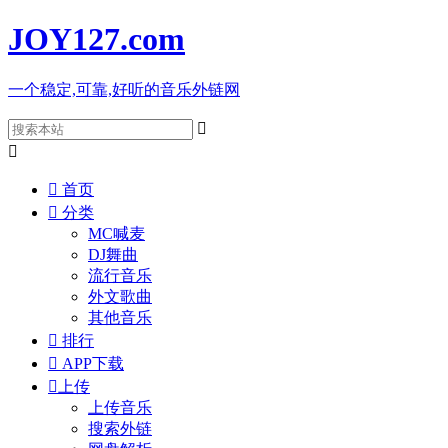
JOY127
.com
一个稳定,可靠,好听的音乐外链网



首页

分类
MC喊麦
DJ舞曲
流行音乐
外文歌曲
其他音乐

排行

APP下载

上传
上传音乐
搜索外链