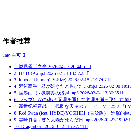
作者推荐
Ta的主页

1
燃尽圣堂之光
2026-04-17 20:44:51

2
HYDRA.mp3
2026-02-23 13:57:23

3
Innocent Starter(TV-Size)
2026-02-18 21:27:07

4
灌篮高手 - 君が好きだと叫びたい.mp3
2026-02-08 18:1
5
幽游白书 - 微笑みの爆弾.mp3
2026-02-04 13:30:35

6
ラップは汉の魂だ!无理を通して道理を蹴っ飞ばす!俺たち大グ
7
新世纪福音战士 - 残酷な天使のテーゼ_TVアニメ『EV
8
Red Swan (feat. HYDE) YOSHIKI（官源版）_進
9
黒崎真音 - 君と太陽が死んだ日.mp3
2026-01-23 19:02:1
10
Dragonborn
2026-01-21 15:37:44
