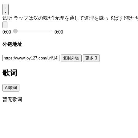
试听
ラップは汉の魂だ!无理を通して道理を蹴っ飞ばす!俺たち大グレン
0:00
0:00
外链地址
复制外链
更多

歌词
AI歌词
暂无歌词