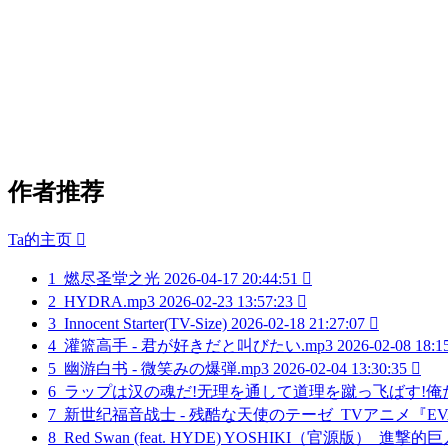
作者推荐
Ta的主页

1
燃尽圣堂之光
2026-04-17 20:44:51

2
HYDRA.mp3
2026-02-23 13:57:23

3
Innocent Starter(TV-Size)
2026-02-18 21:27:07

4
灌篮高手 - 君が好きだと叫びたい.mp3
2026-02-08 18:1
5
幽游白书 - 微笑みの爆弾.mp3
2026-02-04 13:30:35

6
ラップは汉の魂だ!无理を通して道理を蹴っ飞ばす!俺たち大グ
7
新世纪福音战士 - 残酷な天使のテーゼ_TVアニメ『EV
8
Red Swan (feat. HYDE) YOSHIKI（官源版）_進