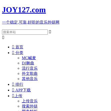
JOY127
.com
一个稳定,可靠,好听的音乐外链网



首页

分类
MC喊麦
DJ舞曲
流行音乐
外文歌曲
其他音乐

排行

APP下载

上传
上传音乐
搜索外链