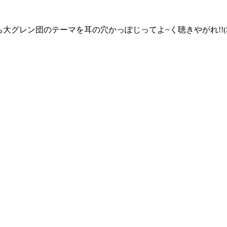
団のテーマを耳の穴かっぽじってよ~く聴きやがれ!!(Short Sta