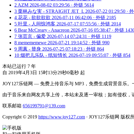
2
AZM
2026-08-02 03:29:56 · 外链 5614
3
栗林みな実 - STRAIGHT JET_L
2026-07-22 01:29:50 ·
4
花花 - 欲欲欲欲
2026-07-11 06:42:06 · 外链 2185
5
叶里 - 人间惊鸿客
2026-07-17 07:55:56 · 外链 2014
6
Bear McCreary - Anacreon
2026-07-16 05:38:47 · 外链 143
7
张芸京 - 偏爱
2026-07-14 07:24:31 · 外链 1119
8
memememewe
2026-07-21 19:14:52 · 外链 990
9
周蕙 - 替身
2026-07-25 07:18:23 · 外链 864
10
烟把儿乐队 - 纸短情长
2026-07-19 09:55:07 · 外链 854
本站已运行
7
年
自 2019年4月3日 15时13分29秒0毫秒 起
JOY127乐链网 — 免费上传音乐与 MP3，免费生成背景音乐
由于音乐来自网友共享上传，本站未及逐一审核；如有侵权，请
联系邮箱
656199791@139.com
Copyright © 2019
https://www.joy127.com
· JOY127乐链网 版权