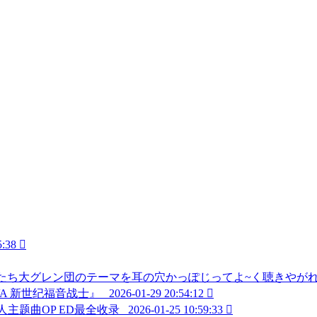
5:38

レン団のテーマを耳の穴かっぽじってよ~く聴きやがれ!!(Short S
A 新世纪福音战士』_
2026-01-29 20:54:12

撃的巨人主题曲OP ED最全收录_
2026-01-25 10:59:33
