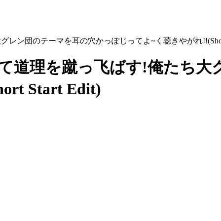
して道理を蹴っ飞ばす!俺たち大
Start Edit)