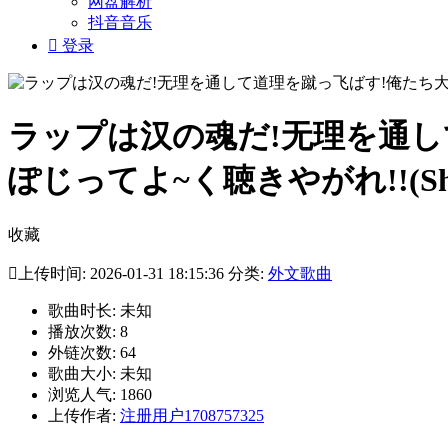
网盘解析
抖音音乐

登录
ラップは汉の魂だ!无理を通
ぽじってよ~く聴きやがれ!!(Short 
收藏

上传时间: 2026-01-31 18:15:36 分类:
外文歌曲
歌曲时长: 未知
播放次数: 8
外链次数: 64
歌曲大小: 未知
浏览人气: 1860
上传作者:
注册用户1708757325