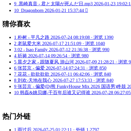
9
黒崎真音 - 君と太陽が死んだ日.mp3
2026-01-23 19:02:1
10
Dragonborn
2026-01-21 15:37:44

猜你喜欢
1
朴树 - 平凡之路
2026-07-24 08:19:08 · 浏览 1390
2
老鼠爱大米
2026-07-17 21:51:09 · 浏览 1040
3
02 - Isao Family
2026-07-12 21:36:38 · 浏览 990
4
祈祷
2026-07-14 09:26:54 · 浏览 980
5
晨夕之家 - 跟随夏风 游山河
2026-07-09 21:28:21 · 浏览 
6
张芸京 - 偏爱
2026-07-14 07:24:31 · 浏览 850
7
花花 - 欲欲欲欲
2026-07-11 06:42:06 · 浏览 840
8
刘欢-天地在我心
2026-07-27 17:53:33 · 浏览 840
9
张芸京 - 偏爱(Dj熊 FunkyHouse Mix 2026 国语男)咚鼓
2
10
韩磊&姚贝娜-千百年后谁又记得谁
2026-07-28 06:27:0
热门外链
1
雨过后
2026-07-25 01:22:11 · 外链 1,2797