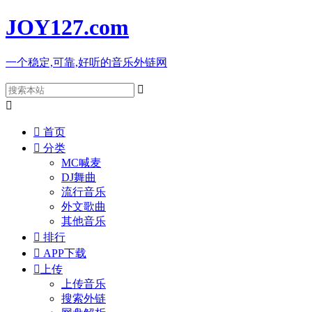
JOY127
.com
一个稳定,可靠,好听的音乐外链网



首页

分类
MC喊麦
DJ舞曲
流行音乐
外文歌曲
其他音乐

排行

APP下载

上传
上传音乐
搜索外链