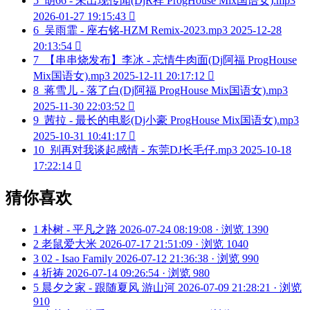
5
胡66 - 未出现传闻(DjR祥 ProgHouse Mix国语女).mp3
2026-01-27 19:15:43

6
吴雨霏 - 座右铭-HZM Remix-2023.mp3
2025-12-28
20:13:54

7
【串串烧发布】李冰 - 忘情牛肉面(Dj阿福 ProgHouse
Mix国语女).mp3
2025-12-11 20:17:12

8
蒋雪儿 - 落了白(Dj阿福 ProgHouse Mix国语女).mp3
2025-11-30 22:03:52

9
茜拉 - 最长的电影(Dj小豪 ProgHouse Mix国语女).mp3
2025-10-31 10:41:17

10
别再对我谈起感情 - 东莞DJ长毛仔.mp3
2025-10-18
17:22:14

猜你喜欢
1
朴树 - 平凡之路
2026-07-24 08:19:08 · 浏览 1390
2
老鼠爱大米
2026-07-17 21:51:09 · 浏览 1040
3
02 - Isao Family
2026-07-12 21:36:38 · 浏览 990
4
祈祷
2026-07-14 09:26:54 · 浏览 980
5
晨夕之家 - 跟随夏风 游山河
2026-07-09 21:28:21 · 浏览
910