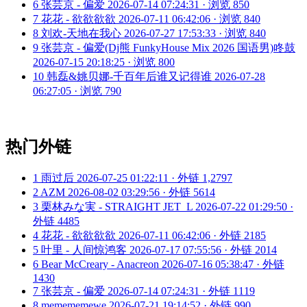
6
张芸京 - 偏爱
2026-07-14 07:24:31 · 浏览 850
7
花花 - 欲欲欲欲
2026-07-11 06:42:06 · 浏览 840
8
刘欢-天地在我心
2026-07-27 17:53:33 · 浏览 840
9
张芸京 - 偏爱(Dj熊 FunkyHouse Mix 2026 国语男)咚鼓
2026-07-15 20:18:25 · 浏览 800
10
韩磊&姚贝娜-千百年后谁又记得谁
2026-07-28
06:27:05 · 浏览 790
热门外链
1
雨过后
2026-07-25 01:22:11 · 外链 1,2797
2
AZM
2026-08-02 03:29:56 · 外链 5614
3
栗林みな実 - STRAIGHT JET_L
2026-07-22 01:29:50 ·
外链 4485
4
花花 - 欲欲欲欲
2026-07-11 06:42:06 · 外链 2185
5
叶里 - 人间惊鸿客
2026-07-17 07:55:56 · 外链 2014
6
Bear McCreary - Anacreon
2026-07-16 05:38:47 · 外链
1430
7
张芸京 - 偏爱
2026-07-14 07:24:31 · 外链 1119
8
memememewe
2026-07-21 19:14:52 · 外链 990