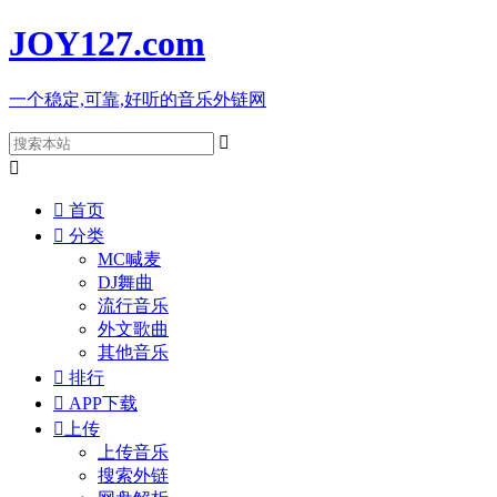
JOY127
.com
一个稳定,可靠,好听的音乐外链网



首页

分类
MC喊麦
DJ舞曲
流行音乐
外文歌曲
其他音乐

排行

APP下载

上传
上传音乐
搜索外链