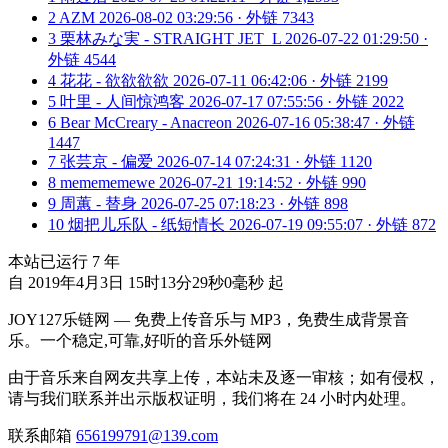
2
AZM
2026-08-02 03:29:56 · 外链 7343
3
栗林みな実 - STRAIGHT JET_L
2026-07-22 01:29:50 ·
外链 4544
4
花花 - 欲欲欲欲
2026-07-11 06:42:06 · 外链 2199
5
叶里 - 人间惊鸿客
2026-07-17 07:55:56 · 外链 2022
6
Bear McCreary - Anacreon
2026-07-16 05:38:47 · 外链
1447
7
张芸京 - 偏爱
2026-07-14 07:24:31 · 外链 1120
8
memememewe
2026-07-21 19:14:52 · 外链 990
9
周蕙 - 替身
2026-07-25 07:18:23 · 外链 898
10
烟把儿乐队 - 纸短情长
2026-07-19 09:55:07 · 外链 872
本站已运行
7
年
自 2019年4月3日 15时13分29秒0毫秒 起
JOY127乐链网 — 免费上传音乐与 MP3，免费生成背景音
乐。一个稳定,可靠,好听的音乐外链网
由于音乐来自网友共享上传，本站未及逐一审核；如有侵权，
请与我们联系并出示版权证明，我们将在 24 小时内处理。
联系邮箱
656199791@139.com