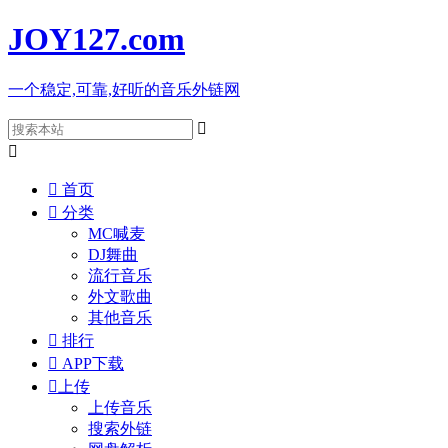
JOY127
.com
一个稳定,可靠,好听的音乐外链网



首页

分类
MC喊麦
DJ舞曲
流行音乐
外文歌曲
其他音乐

排行

APP下载

上传
上传音乐
搜索外链