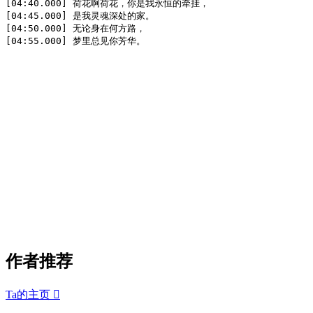
[04:40.000] 荷花啊荷花，你是我永恒的牵挂，

[04:45.000] 是我灵魂深处的家。

[04:50.000] 无论身在何方路，

[04:55.000] 梦里总见你芳华。
作者推荐
Ta的主页
