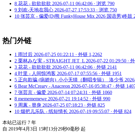
8
花花 - 欲欲欲欲
2026-07-11 06:42:06 · 浏览 790
9
刘欢-天地在我心
2026-07-27 17:53:33 · 浏览 750
10
张芸京 - 偏爱(Dj熊 FunkyHouse Mix 2026 国语男)咚鼓
热门外链
1
雨过后
2026-07-25 01:22:11 · 外链 1,2262
2
栗林みな実 - STRAIGHT JET_L
2026-07-22 01:29:50 ·
3
花花 - 欲欲欲欲
2026-07-11 06:42:06 · 外链 2141
4
叶里 - 人间惊鸿客
2026-07-17 07:55:56 · 外链 1951
5
正向欺骗 (病娇向)_小小无猜（翻唱专辑）_洛少爷
2026
6
Bear McCreary - Anacreon
2026-07-16 05:38:47 · 外链 140
7
张芸京 - 偏爱
2026-07-14 07:24:31 · 外链 1060
8
memememewe
2026-07-21 19:14:52 · 外链 990
9
周蕙 - 替身
2026-07-25 07:18:23 · 外链 825
10
烟把儿乐队 - 纸短情长
2026-07-19 09:55:07 · 外链 824
本站已运行
7
年
自 2019年4月3日 15时13分29秒0毫秒 起