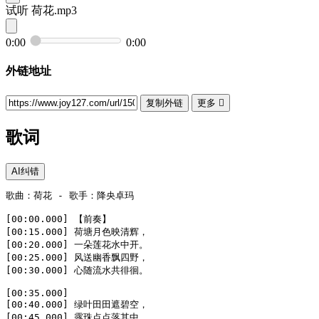
试听
荷花.mp3
0:00
0:00
外链地址
复制外链
更多

歌词
AI纠错
歌曲：荷花 - 歌手：降央卓玛

[00:00.000] 【前奏】

[00:15.000] 荷塘月色映清辉，

[00:20.000] 一朵莲花水中开。

[00:25.000] 风送幽香飘四野，

[00:30.000] 心随流水共徘徊。

[00:35.000]

[00:40.000] 绿叶田田遮碧空，

[00:45.000] 露珠点点落其中。
