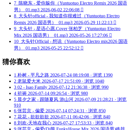
7
陈晓东 - 爱你躲你（Yuntuotuo Electro Remix 2026 国语
男）_01.mp3
2026-06-02 22:06:08

8
大头针official - 我知道你很难过（Yuntuotuo Electro
Remix 2026 国语男）_01.mp3
2026-05-29 11:22:13

9
大头针 - 星语心愿.Cover 张柏芝（Yuntuotuo Electro
Mix 2026 国语男）_01.mp3
2026-05-26 17:27:06

10
大头针Official - 想说（Yuntuotuo Electro mix2026 国语
男）_01.mp3
2026-05-25 22:52:12

猜你喜欢
1
朴树 - 平凡之路
2026-07-24 08:19:08 · 浏览 1390
2
老鼠爱大米
2026-07-17 21:51:09 · 浏览 1040
3
02 - Isao Family
2026-07-12 21:36:38 · 浏览 990
4
祈祷
2026-07-14 09:26:54 · 浏览 980
5
晨夕之家 - 跟随夏风 游山河
2026-07-09 21:28:21 · 浏览
910
6
张芸京 - 偏爱
2026-07-14 07:24:31 · 浏览 850
7
花花 - 欲欲欲欲
2026-07-11 06:42:06 · 浏览 840
8
刘欢-天地在我心
2026-07-27 17:53:33 · 浏览 840
9
张芸京 - 偏爱(Dj熊 FunkyHouse Mix 2026 国语男)咚鼓