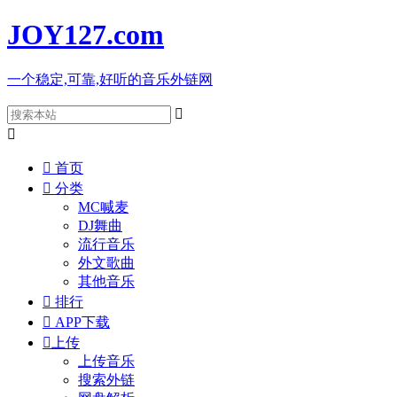
JOY127
.com
一个稳定,可靠,好听的音乐外链网



首页

分类
MC喊麦
DJ舞曲
流行音乐
外文歌曲
其他音乐

排行

APP下载

上传
上传音乐
搜索外链