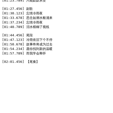
[01:23.789] 只能默默承受  

[01:27.456] 副歌  

[01:30.123] 忘情冷雨夜  

[01:33.678] 思念如潮水般涌来  

[01:37.234] 忘情冷雨夜  

[01:40.789] 泪水模糊了视线  

[01:44.456] 尾段  

[01:47.123] 冷雨依旧下个不停  

[01:50.678] 故事终将成为过去  

[01:54.234] 愿你找到新的温暖  

[01:57.789] 而我学会释怀  

[02:01.456] 【尾奏】