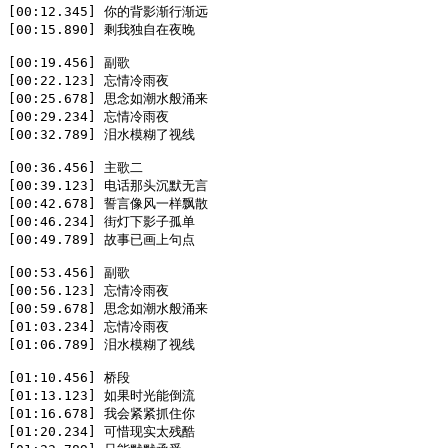
[00:12.345] 你的背影渐行渐远  

[00:15.890] 剩我独自在夜晚  

[00:19.456] 副歌  

[00:22.123] 忘情冷雨夜  

[00:25.678] 思念如潮水般涌来  

[00:29.234] 忘情冷雨夜  

[00:32.789] 泪水模糊了视线  

[00:36.456] 主歌二  

[00:39.123] 电话那头沉默无言  

[00:42.678] 誓言像风一样飘散  

[00:46.234] 街灯下影子孤单  

[00:49.789] 故事已画上句点  

[00:53.456] 副歌  

[00:56.123] 忘情冷雨夜  

[00:59.678] 思念如潮水般涌来  

[01:03.234] 忘情冷雨夜  

[01:06.789] 泪水模糊了视线  

[01:10.456] 桥段  

[01:13.123] 如果时光能倒流  

[01:16.678] 我会紧紧抓住你  

[01:20.234] 可惜现实太残酷  
