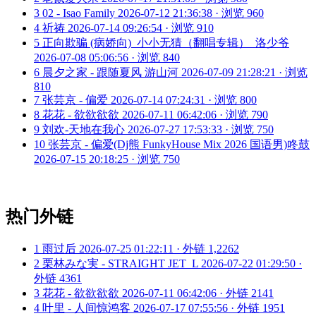
3
02 - Isao Family
2026-07-12 21:36:38 · 浏览 960
4
祈祷
2026-07-14 09:26:54 · 浏览 910
5
正向欺骗 (病娇向)_小小无猜（翻唱专辑）_洛少爷
2026-07-08 05:06:56 · 浏览 840
6
晨夕之家 - 跟随夏风 游山河
2026-07-09 21:28:21 · 浏览
810
7
张芸京 - 偏爱
2026-07-14 07:24:31 · 浏览 800
8
花花 - 欲欲欲欲
2026-07-11 06:42:06 · 浏览 790
9
刘欢-天地在我心
2026-07-27 17:53:33 · 浏览 750
10
张芸京 - 偏爱(Dj熊 FunkyHouse Mix 2026 国语男)咚鼓
2026-07-15 20:18:25 · 浏览 750
热门外链
1
雨过后
2026-07-25 01:22:11 · 外链 1,2262
2
栗林みな実 - STRAIGHT JET_L
2026-07-22 01:29:50 ·
外链 4361
3
花花 - 欲欲欲欲
2026-07-11 06:42:06 · 外链 2141
4
叶里 - 人间惊鸿客
2026-07-17 07:55:56 · 外链 1951