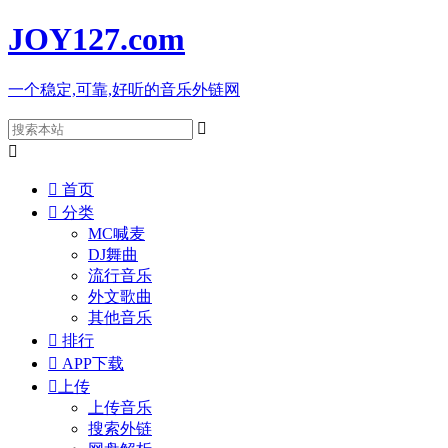
JOY127
.com
一个稳定,可靠,好听的音乐外链网



首页

分类
MC喊麦
DJ舞曲
流行音乐
外文歌曲
其他音乐

排行

APP下载

上传
上传音乐
搜索外链