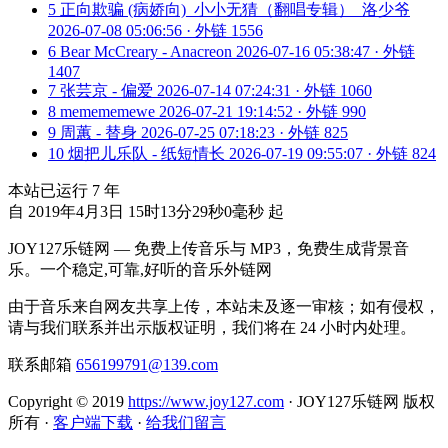
5
正向欺骗 (病娇向)_小小无猜（翻唱专辑）_洛少爷
2026-07-08 05:06:56 · 外链 1556
6
Bear McCreary - Anacreon
2026-07-16 05:38:47 · 外链
1407
7
张芸京 - 偏爱
2026-07-14 07:24:31 · 外链 1060
8
memememewe
2026-07-21 19:14:52 · 外链 990
9
周蕙 - 替身
2026-07-25 07:18:23 · 外链 825
10
烟把儿乐队 - 纸短情长
2026-07-19 09:55:07 · 外链 824
本站已运行
7
年
自 2019年4月3日 15时13分29秒0毫秒 起
JOY127乐链网 — 免费上传音乐与 MP3，免费生成背景音
乐。一个稳定,可靠,好听的音乐外链网
由于音乐来自网友共享上传，本站未及逐一审核；如有侵权，
请与我们联系并出示版权证明，我们将在 24 小时内处理。
联系邮箱
656199791@139.com
Copyright © 2019
https://www.joy127.com
· JOY127乐链网 版权
所有
·
客户端下载
·
给我们留言