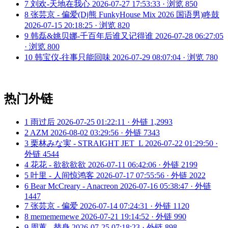
7
刘欢-天地在我心
2026-07-27 17:53:33 · 浏览 850
8
张芸京 - 偏爱(Dj熊 FunkyHouse Mix 2026 国语男)咚鼓
2026-07-15 20:18:25 · 浏览 820
9
韩磊&姚贝娜-千百年后谁又记得谁
2026-07-28 06:27:05
· 浏览 800
10
韩宝仪-往事只能回味
2026-07-29 08:07:04 · 浏览 780
热门外链
1
雨过后
2026-07-25 01:22:11 · 外链 1,2993
2
AZM
2026-08-02 03:29:56 · 外链 7343
3
栗林みな実 - STRAIGHT JET_L
2026-07-22 01:29:50 ·
外链 4544
4
花花 - 欲欲欲欲
2026-07-11 06:42:06 · 外链 2199
5
叶里 - 人间惊鸿客
2026-07-17 07:55:56 · 外链 2022
6
Bear McCreary - Anacreon
2026-07-16 05:38:47 · 外链
1447
7
张芸京 - 偏爱
2026-07-14 07:24:31 · 外链 1120
8
memememewe
2026-07-21 19:14:52 · 外链 990
9
周蕙 - 替身
2026-07-25 07:18:23 · 外链 898