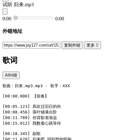
试听
归来.mp3
0:00
0:00
外链地址
复制外链
更多

歌词
AI纠错
歌曲：归来.mp3.mp3 - 歌手：XXX  

[00:00.000] 【前奏】  

[00:05.123] 风吹过旧日的街  

[00:08.456] 落叶铺满台阶  

[00:11.789] 你背影渐渐远  

[00:15.012] 我数着心跳等待  

[00:18.345] 副歌  

[00:21.678] 归来吧 回到我的怀抱  
