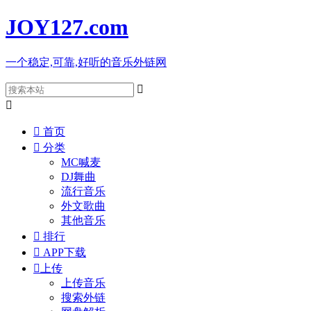
JOY127
.com
一个稳定,可靠,好听的音乐外链网



首页

分类
MC喊麦
DJ舞曲
流行音乐
外文歌曲
其他音乐

排行

APP下载

上传
上传音乐
搜索外链