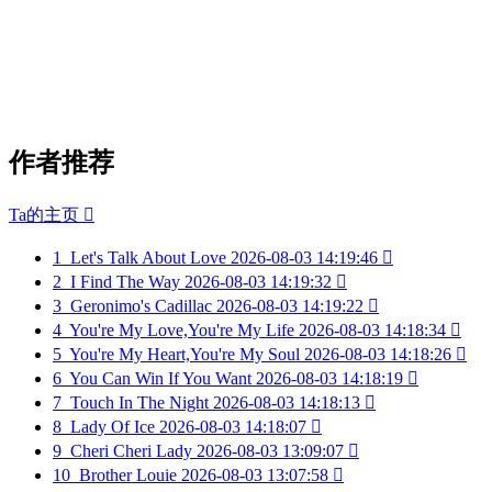
作者推荐
Ta的主页

1
Let's Talk About Love
2026-08-03 14:19:46

2
I Find The Way
2026-08-03 14:19:32

3
Geronimo's Cadillac
2026-08-03 14:19:22

4
You're My Love,You're My Life
2026-08-03 14:18:34

5
You're My Heart,You're My Soul
2026-08-03 14:18:26

6
You Can Win If You Want
2026-08-03 14:18:19

7
Touch In The Night
2026-08-03 14:18:13

8
Lady Of Ice
2026-08-03 14:18:07

9
Cheri Cheri Lady
2026-08-03 13:09:07

10
Brother Louie
2026-08-03 13:07:58
