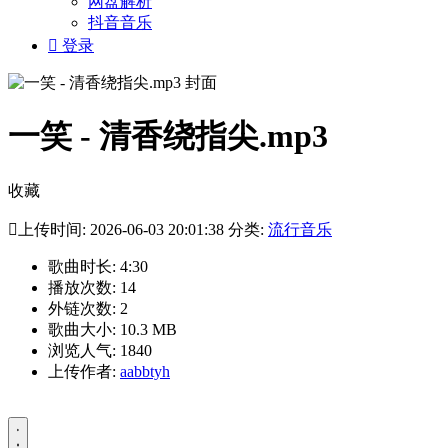
网盘解析
抖音音乐

登录
一笑 - 清香绕指尖.mp3
收藏

上传时间: 2026-06-03 20:01:38 分类:
流行音乐
歌曲时长: 4:30
播放次数: 14
外链次数: 2
歌曲大小: 10.3 MB
浏览人气: 1840
上传作者:
aabbtyh