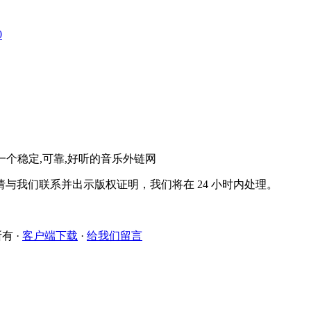
0
。一个稳定,可靠,好听的音乐外链网
与我们联系并出示版权证明，我们将在 24 小时内处理。
所有
·
客户端下载
·
给我们留言