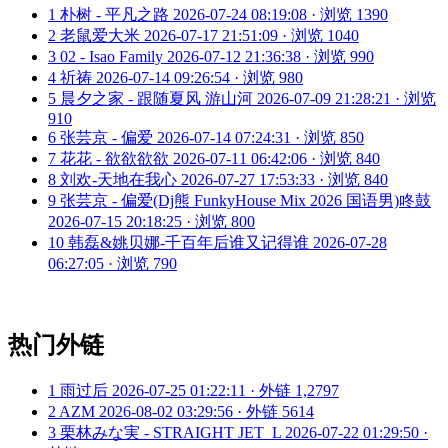
1
朴树 - 平凡之路
2026-07-24 08:19:08 · 浏览 1390
2
老鼠爱大米
2026-07-17 21:51:09 · 浏览 1040
3
02 - Isao Family
2026-07-12 21:36:38 · 浏览 990
4
祈祷
2026-07-14 09:26:54 · 浏览 980
5
晨夕之家 - 跟随夏风 游山河
2026-07-09 21:28:21 · 浏览
910
6
张芸京 - 偏爱
2026-07-14 07:24:31 · 浏览 850
7
花花 - 欲欲欲欲
2026-07-11 06:42:06 · 浏览 840
8
刘欢-天地在我心
2026-07-27 17:53:33 · 浏览 840
9
张芸京 - 偏爱(Dj熊 FunkyHouse Mix 2026 国语男)咚鼓
2026-07-15 20:18:25 · 浏览 800
10
韩磊&姚贝娜-千百年后谁又记得谁
2026-07-28
06:27:05 · 浏览 790
热门外链
1
雨过后
2026-07-25 01:22:11 · 外链 1,2797
2
AZM
2026-08-02 03:29:56 · 外链 5614
3
栗林みな実 - STRAIGHT JET_L
2026-07-22 01:29:50 ·