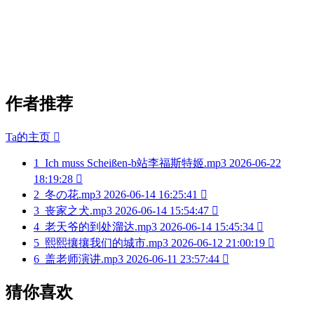
作者推荐
Ta的主页

1
Ich muss Scheißen-b站李福斯特姬.mp3
2026-06-22
18:19:28

2
冬の花.mp3
2026-06-14 16:25:41

3
丧家之犬.mp3
2026-06-14 15:54:47

4
老天爷的到处溜达.mp3
2026-06-14 15:45:34

5
熙熙攘攘我们的城市.mp3
2026-06-12 21:00:19

6
盖老师演讲.mp3
2026-06-11 23:57:44

猜你喜欢