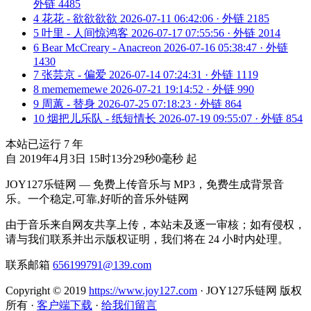
外链 4485
4
花花 - 欲欲欲欲
2026-07-11 06:42:06 · 外链 2185
5
叶里 - 人间惊鸿客
2026-07-17 07:55:56 · 外链 2014
6
Bear McCreary - Anacreon
2026-07-16 05:38:47 · 外链
1430
7
张芸京 - 偏爱
2026-07-14 07:24:31 · 外链 1119
8
memememewe
2026-07-21 19:14:52 · 外链 990
9
周蕙 - 替身
2026-07-25 07:18:23 · 外链 864
10
烟把儿乐队 - 纸短情长
2026-07-19 09:55:07 · 外链 854
本站已运行
7
年
自 2019年4月3日 15时13分29秒0毫秒 起
JOY127乐链网 — 免费上传音乐与 MP3，免费生成背景音
乐。一个稳定,可靠,好听的音乐外链网
由于音乐来自网友共享上传，本站未及逐一审核；如有侵权，
请与我们联系并出示版权证明，我们将在 24 小时内处理。
联系邮箱
656199791@139.com
Copyright © 2019
https://www.joy127.com
· JOY127乐链网 版权
所有
·
客户端下载
·
给我们留言