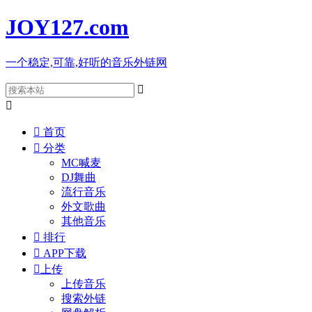
JOY127
.com
一个稳定,可靠,好听的音乐外链网



首页

分类
MC喊麦
DJ舞曲
流行音乐
外文歌曲
其他音乐

排行

APP下载

上传
上传音乐
搜索外链