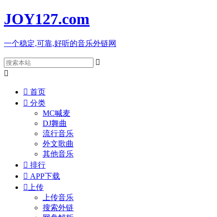
JOY127
.com
一个稳定,可靠,好听的音乐外链网



首页

分类
MC喊麦
DJ舞曲
流行音乐
外文歌曲
其他音乐

排行

APP下载

上传
上传音乐
搜索外链