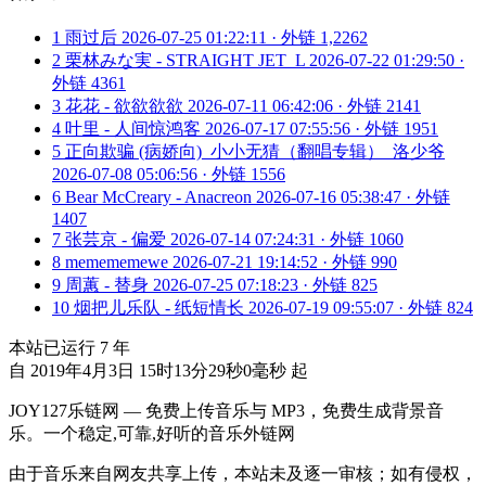
1
雨过后
2026-07-25 01:22:11 · 外链 1,2262
2
栗林みな実 - STRAIGHT JET_L
2026-07-22 01:29:50 ·
外链 4361
3
花花 - 欲欲欲欲
2026-07-11 06:42:06 · 外链 2141
4
叶里 - 人间惊鸿客
2026-07-17 07:55:56 · 外链 1951
5
正向欺骗 (病娇向)_小小无猜（翻唱专辑）_洛少爷
2026-07-08 05:06:56 · 外链 1556
6
Bear McCreary - Anacreon
2026-07-16 05:38:47 · 外链
1407
7
张芸京 - 偏爱
2026-07-14 07:24:31 · 外链 1060
8
memememewe
2026-07-21 19:14:52 · 外链 990
9
周蕙 - 替身
2026-07-25 07:18:23 · 外链 825
10
烟把儿乐队 - 纸短情长
2026-07-19 09:55:07 · 外链 824
本站已运行
7
年
自 2019年4月3日 15时13分29秒0毫秒 起
JOY127乐链网 — 免费上传音乐与 MP3，免费生成背景音
乐。一个稳定,可靠,好听的音乐外链网
由于音乐来自网友共享上传，本站未及逐一审核；如有侵权，