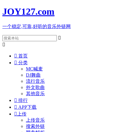
JOY127
.com
一个稳定,可靠,好听的音乐外链网



首页

分类
MC喊麦
DJ舞曲
流行音乐
外文歌曲
其他音乐

排行

APP下载

上传
上传音乐
搜索外链