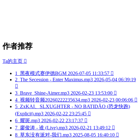
作者推荐
Ta的主页

1
黑夜模式赛伊德BGM
2026-07-05 11:33:57

2
The Secession - Enter Maximus.mp3
2026-05-04 06:39:19

3
Brave_Shine-Aimer.mp3
2026-02-23 13:53:00

4
视频转音频20260222235634.mp3
2026-02-23 00:06:06

5
ZxKAI、SLXUGHTER - NO BATIDÃO (恐龙快跑)
(Explicit).mp3
2026-02-22 23:25:45

6
耀斑.mp3
2026-02-22 23:17:37

7
廖俊涛 - 谁 (Live).mp3
2026-02-21 13:49:12

8
草东没有派对-我们.mp3
2025-08-05 16:40:10
