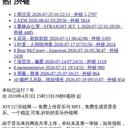
热门外链
1
雨过后
2026-07-25 01:22:11 · 外链 1,2797
2
AZM
2026-08-02 03:29:56 · 外链 5614
3
栗林みな実 - STRAIGHT JET_L
2026-07-22 01:29:50 ·
外链 4485
4
花花 - 欲欲欲欲
2026-07-11 06:42:06 · 外链 2185
5
叶里 - 人间惊鸿客
2026-07-17 07:55:56 · 外链 2014
6
Bear McCreary - Anacreon
2026-07-16 05:38:47 · 外链
1430
7
张芸京 - 偏爱
2026-07-14 07:24:31 · 外链 1119
8
memememewe
2026-07-21 19:14:52 · 外链 990
9
周蕙 - 替身
2026-07-25 07:18:23 · 外链 864
10
烟把儿乐队 - 纸短情长
2026-07-19 09:55:07 · 外链 854
本站已运行
7
年
自 2019年4月3日 15时13分29秒0毫秒 起
JOY127乐链网 — 免费上传音乐与 MP3，免费生成背景音
乐。一个稳定,可靠,好听的音乐外链网
由于音乐来自网友共享上传，本站未及逐一审核；如有侵权，