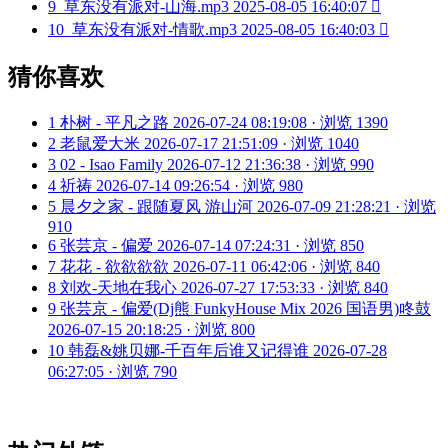
9
草东没有派对-山海.mp3
2025-08-05 16:40:07

10
草东没有派对-情歌.mp3
2025-08-05 16:40:03

猜你喜欢
1
朴树 - 平凡之路
2026-07-24 08:19:08 · 浏览 1390
2
老鼠爱大米
2026-07-17 21:51:09 · 浏览 1040
3
02 - Isao Family
2026-07-12 21:36:38 · 浏览 990
4
祈祷
2026-07-14 09:26:54 · 浏览 980
5
晨夕之家 - 跟随夏风 游山河
2026-07-09 21:28:21 · 浏览
910
6
张芸京 - 偏爱
2026-07-14 07:24:31 · 浏览 850
7
花花 - 欲欲欲欲
2026-07-11 06:42:06 · 浏览 840
8
刘欢-天地在我心
2026-07-27 17:53:33 · 浏览 840
9
张芸京 - 偏爱(Dj熊 FunkyHouse Mix 2026 国语男)咚鼓
2026-07-15 20:18:25 · 浏览 800
10
韩磊&姚贝娜-千百年后谁又记得谁
2026-07-28
06:27:05 · 浏览 790