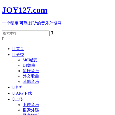
JOY127
.com
一个稳定,可靠,好听的音乐外链网



首页

分类
MC喊麦
DJ舞曲
流行音乐
外文歌曲
其他音乐

排行

APP下载

上传
上传音乐
搜索外链