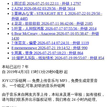
1
雨过后
2026-07-25 01:22:11 · 外链 1,2797
2
AZM
2026-08-02 03:29:56 · 外链 5614
3
栗林みな実 - STRAIGHT JET_L
2026-07-22 01:29:50 ·
外链 4485
4
花花 - 欲欲欲欲
2026-07-11 06:42:06 · 外链 2185
5
叶里 - 人间惊鸿客
2026-07-17 07:55:56 · 外链 2014
6
Bear McCreary - Anacreon
2026-07-16 05:38:47 · 外链
1430
7
张芸京 - 偏爱
2026-07-14 07:24:31 · 外链 1119
8
memememewe
2026-07-21 19:14:52 · 外链 990
9
周蕙 - 替身
2026-07-25 07:18:23 · 外链 864
10
烟把儿乐队 - 纸短情长
2026-07-19 09:55:07 · 外链 854
本站已运行
7
年
自 2019年4月3日 15时13分29秒0毫秒 起
JOY127乐链网 — 免费上传音乐与 MP3，免费生成背景音
乐。一个稳定,可靠,好听的音乐外链网
由于音乐来自网友共享上传，本站未及逐一审核；如有侵权，
请与我们联系并出示版权证明，我们将在 24 小时内处理。