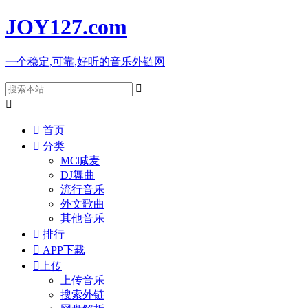
JOY127
.com
一个稳定,可靠,好听的音乐外链网



首页

分类
MC喊麦
DJ舞曲
流行音乐
外文歌曲
其他音乐

排行

APP下载

上传
上传音乐
搜索外链