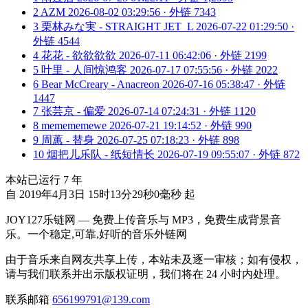
2
AZM
2026-08-02 03:29:56 · 外链 7343
3
栗林みな実 - STRAIGHT JET_L
2026-07-22 01:29:50 ·
外链 4544
4
花花 - 欲欲欲欲
2026-07-11 06:42:06 · 外链 2199
5
叶里 - 人间惊鸿客
2026-07-17 07:55:56 · 外链 2022
6
Bear McCreary - Anacreon
2026-07-16 05:38:47 · 外链
1447
7
张芸京 - 偏爱
2026-07-14 07:24:31 · 外链 1120
8
memememewe
2026-07-21 19:14:52 · 外链 990
9
周蕙 - 替身
2026-07-25 07:18:23 · 外链 898
10
烟把儿乐队 - 纸短情长
2026-07-19 09:55:07 · 外链 872
本站已运行
7
年
自 2019年4月3日 15时13分29秒0毫秒 起
JOY127乐链网 — 免费上传音乐与 MP3，免费生成背景音
乐。一个稳定,可靠,好听的音乐外链网
由于音乐来自网友共享上传，本站未及逐一审核；如有侵权，
请与我们联系并出示版权证明，我们将在 24 小时内处理。
联系邮箱
656199791@139.com